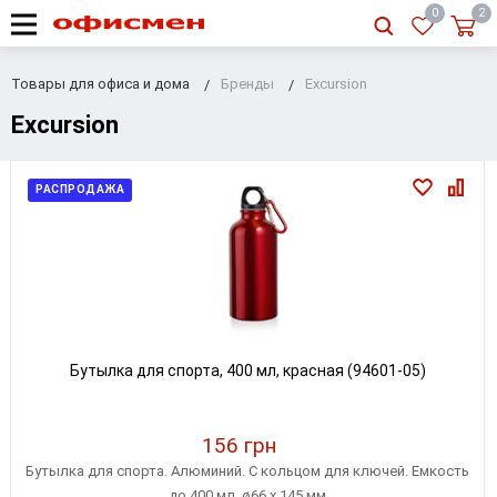
RU
|
UA
0
2
Товары для офиса и дома
Бренды
Excursion
Excursion
РАСПРОДАЖА
Бутылка для спорта, 400 мл, красная (94601-05)
156 грн
Бутылка для спорта. Алюминий. C кольцом для ключей. Емкость
до 400 мл. ø66 x 145 мм