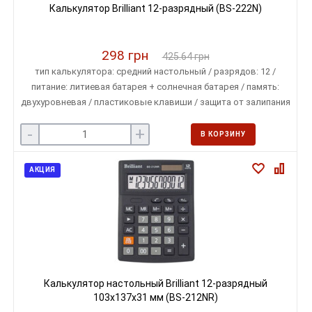
Калькулятор Brilliant 12-разрядный (BS-222N)
298 грн
425.64 грн
тип калькулятора: средний настольный / разрядов: 12 /
питание: литиевая батарея + солнечная батарея / память:
двухуровневая / пластиковые клавиши / защита от залипания
клавиш / автовыключение питания / размеры: 123х171х31 мм
-
+
В КОРЗИНУ
АКЦИЯ
Калькулятор настольный Brilliant 12-разрядный
103х137х31 мм (BS-212NR)