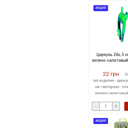
АКЦИЯ
Циркуль Zibi, 5 с
зелено-салатовый 
22 грн
3
тип изделия - циркул
см / материал - пла
зелено-салатовый 
блисте
-
+
АКЦИЯ