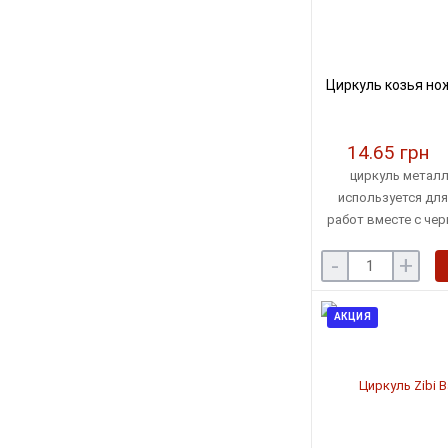
Циркуль козья нож
14.65 грн
циркуль металл
используется дл
работ вместе с че
каранда
-
+
АКЦИЯ