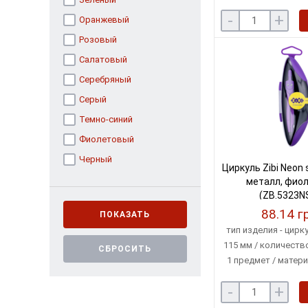
-
+
Оранжевый
Розовый
Салатовый
Серебряный
Серый
Темно-синий
Фиолетовый
Черный
Циркуль Zibi Neon s
металл, фио
(ZB.5323N
88.14 г
ПОКАЗАТЬ
тип изделия - цирку
115 мм / количеств
СБРОСИТЬ
1 предмет / матери
цвет - фиолетовый 
-
+
футля