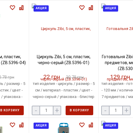
АКЦИЯ
АКЦИЯ
м, пластик,
Циркуль Zibi, 5 см, пластик,
Готовальня Zibi 
(ZB.5396-04)
черно-серый (ZB.5396-01)
предметов, ме
(ZB.530
22 грн
129 грн
0.78 грн
30.78 грн
ь / размер - 5
тип изделия - циркуль / размер - 5
тип изделия - го
стик / цвет -
см / материал - пластик / цвет -
- 120 мм / колич
/ упаковка -
черно-серый / упаковка - блистер
7 предметов / ма
р
цвет - голубой / 
-
+
-
+
В КОРЗИНУ
В КОРЗИНУ
АКЦИЯ
АКЦИЯ