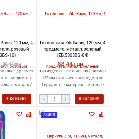
Basis, 120 мм, 4
Готовальня Zibi Basis, 120 мм, 4
талл, розовый
предмета, металл, зеленый
3BS-10)
(ZB.5303BS-04)
88.44 грн
88.44 грн
товальня / размер
тип изделия - готовальня / размер
ество предметов -
- 120 мм / количество предметов -
ериал - металл /
4 предмета / материал - металл /
й / упаковка -
цвет - зеленый / упаковка - футляр
-
+
ляр
В КОРЗИНУ
В КОРЗИНУ
АКЦИЯ