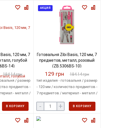
АКЦИЯ
Basis, 120 мм, 7
Готовальня Zibi Basis, 120 мм, 7
талл, голубой
предметов, металл, розовый
6BS-14)
(ZB.5306BS-10)
129 грн
184.14 грн
184.14 грн
товальня / размер
тип изделия - готовальня / размер
ество предметов -
- 120 мм / количество предметов -
териал - металл /
7 предметов / материал - металл /
упаковка - футляр
цвет - розовый / упаковка -
-
+
футляр
В КОРЗИНУ
В КОРЗИНУ