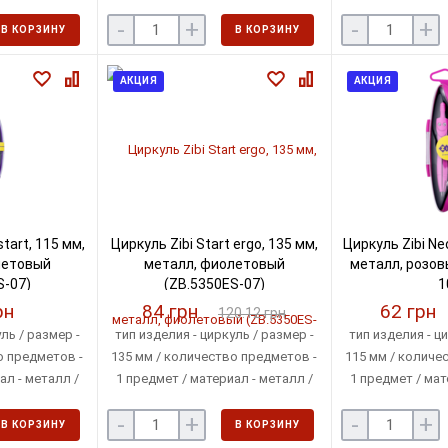
упаковка - футляр
цвет - оранжев
-
+
-
+
фут
В КОРЗИНУ
В КОРЗИНУ
АКЦИЯ
АКЦИЯ
tart, 115 мм,
Циркуль Zibi Start ergo, 135 мм,
Циркуль Zibi Neo
летовый
металл, фиолетовый
металл, розов
S-07)
(ZB.5350ES-07)
1
рн
84 грн
62 грн
120.12 грн
ль / размер -
тип изделия - циркуль / размер -
тип изделия - ци
о предметов -
135 мм / количество предметов -
115 мм / количе
ал - металл /
1 предмет / материал - металл /
1 предмет / мат
/ упаковка -
цвет - фиолетовый / упаковка -
цвет - розовы
-
+
-
+
р
футляр
фут
В КОРЗИНУ
В КОРЗИНУ