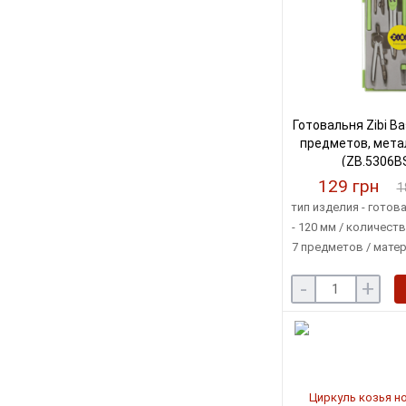
Готовальня Zibi Bas
предметов, мета
(ZB.5306B
129 грн
1
тип изделия - готов
- 120 мм / количест
7 предметов / матер
цвет - зеленый / упа
-
+