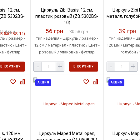
is, 12 см,
Циркуль Zibi Basis, 12 см,
Циркуль Zibi 
 (ZB.5302BS-
пластик, розовый (ZB.5302BS-
металл, голубой
10)
56 грн
39 грн
0.58 грн
80.58 грн
ль / размер -
тип изделия - циркуль / размер -
тип изделия - ци
ластик / цвет -
12 см / материал - пластик / цвет -
120 мм / материал
ка - футляр
розовый / упаковка - футляр
голубой / 
индивидуаль
-
+
-
+
В КОРЗИНУ
В КОРЗИНУ
АКЦИЯ
АКЦИЯ
is, 120 мм,
Циркуль Maped Metal open,
Циркуль Mape
(ZB.5301BS-
металл, ассорти (MP.369000)
пластик, 