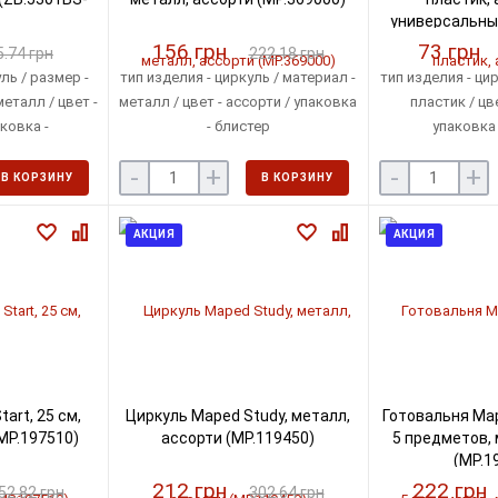
универсальны
(MP.5
156 грн
73 грн
5.74 грн
222.18 грн
ль / размер -
тип изделия - циркуль / материал -
тип изделия - цир
металл / цвет -
металл / цвет - ассорти / упаковка
пластик / цве
ковка -
- блистер
упаковка 
 упаковка
-
+
-
+
В КОРЗИНУ
В КОРЗИНУ
АКЦИЯ
АКЦИЯ
art, 25 см,
Циркуль Maped Study, металл,
Готовальня Mape
MP.197510)
ассорти (MP.119450)
5 предметов, 
(MP.1
212 грн
222 грн
52.82 грн
302.64 грн