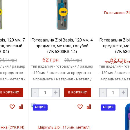
is, 120 мм, 7
Готовальня Zibi Basis, 120 мм, 4
Готовальня Zibi 
лл, зеленый
предмета, металл, голубой
предмета, ме
S-04)
(ZB.5303BS-14)
(ZB.530
62 грн
62 грн
84.14 грн
88.44 грн
альня / размер
тип изделия - готовальня / размер
тип изделия - го
во предметов -
- 120 мм / количество предметов -
- 120 мм / колич
иал - металл /
4 предмета / материал - металл /
4 предмета / мат
ковка - футляр
цвет - голубой / упаковка - футляр
цвет - розовы
-
+
-
+
фут
В КОРЗИНУ
В КОРЗИНУ
АКЦИЯ
АКЦИЯ