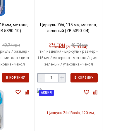
115 мм, металл,
Циркуль Zibi, 115 мм, металл,
B.5390-10)
зеленый (ZB.5390-04)
29 грн
40.74 грн
40.74 грн
ркуль / размер -
тип изделия - циркуль / размер -
 - металл / цвет -
115 мм / материал - металл / цвет -
ковка - чехол
зеленый / упаковка - чехол
-
+
В КОРЗИНУ
В КОРЗИНУ
АКЦИЯ