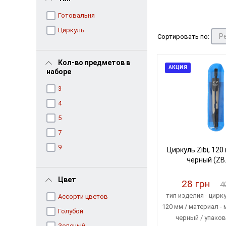
Готовальня
Циркуль
Сортировать по:
Кол-во предметов в
АКЦИЯ
наборе
3
4
5
7
9
Циркуль Zibi, 120
черный (ZB
Цвет
28 грн
4
тип изделия - цирку
Ассорти цветов
120 мм / материал - 
Голубой
черный / упаков
Зеленый