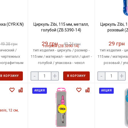
ка (CYR.K.N)
Циркуль Zibi, 115 мм, металл,
Циркуль Zibi, 
голубой (ZB.5390-14)
розовый (Z
29 грн
29 грн
49.38 грн
40.74 грн
ический /
тип изделия - циркуль / размер -
тип изделия - ци
я чертежных
115 мм / материал - металл / цвет -
115 мм / материал
рнографитным
голубой / упаковка - чехол
розовый / упа
шем
-
+
-
+
В КОРЗИНУ
В КОРЗИНУ
АКЦИЯ
АКЦИЯ