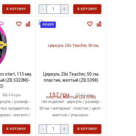
ый / упаковка -
цвет - салатовый / упаковка -
-
+
ляр
футляр
В КОРЗИНУ
В КОРЗИНУ
АКЦИЯ
n start, 115 мм,
Циркуль Zibi Teacher, 50 см,
ый (ZB.5323NS-
пластик, желтый (ZB.5398)
0)
157 грн
88.14 грн
224.1 грн
ркуль / размер -
тип изделия - циркуль / размер -
ство предметов -
50 см / материал - пластик / цвет -
ериал - металл /
желтый / упаковка -
й / упаковка -
индивидуальная упаковка
-
+
ляр
В КОРЗИНУ
В КОРЗИНУ