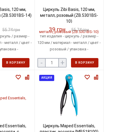
Basis, 120 мм,
Циркуль Zibi Basis, 120 мм,
 (ZB.5301BS-14)
металл, розовый (ZB.5301BS-
10)
39 грн
55.74 грн
55.74 грн
ркуль / размер -
тип изделия - циркуль / размер -
 - металл / цвет -
120 мм / материал - металл / цвет -
упаковка -
розовый / упаковка -
ная упаковка
индивидуальная упаковка
-
+
В КОРЗИНУ
В КОРЗИНУ
АКЦИЯ
d Essentials,
Циркуль Maped Essentials,
ассорти, с
пластик, ассорти (MP.518100)