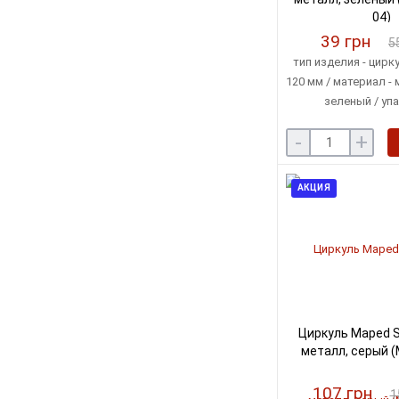
04)
39 грн
5
тип изделия - цирку
120 мм / материал - 
зеленый / упа
индивидуальная
-
+
АКЦИЯ
Циркуль Maped St
металл, серый (
107 грн
1