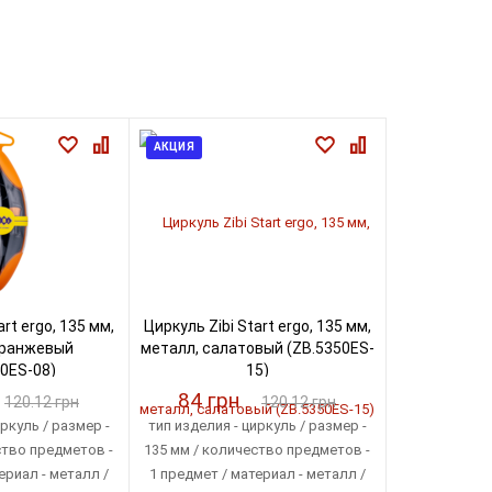
АКЦИЯ
rt ergo, 135 мм,
Циркуль Zibi Start ergo, 135 мм,
оранжевый
металл, салатовый (ZB.5350ES-
0ES-08)
15)
84 грн
120.12 грн
120.12 грн
ркуль / размер -
тип изделия - циркуль / размер -
ство предметов -
135 мм / количество предметов -
ериал - металл /
1 предмет / материал - металл /