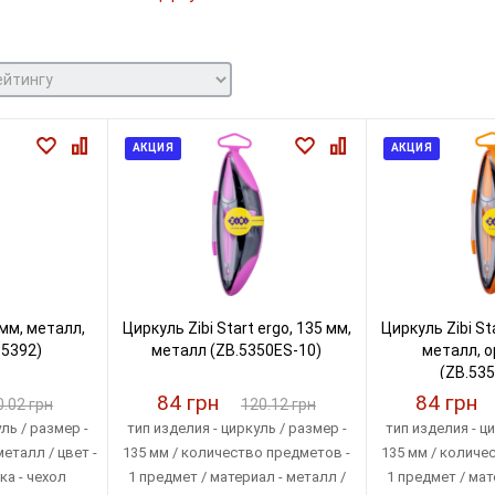
АКЦИЯ
АКЦИЯ
 мм, металл,
Циркуль Zibi Start ergo, 135 мм,
Циркуль Zibi Sta
.5392)
металл (ZB.5350ES-10)
металл, 
(ZB.535
84 грн
84 грн
0.02 грн
120.12 грн
ль / размер -
тип изделия - циркуль / размер -
тип изделия - ци
металл / цвет -
135 мм / количество предметов -
135 мм / количе
ка - чехол
1 предмет / материал - металл /
1 предмет / мат