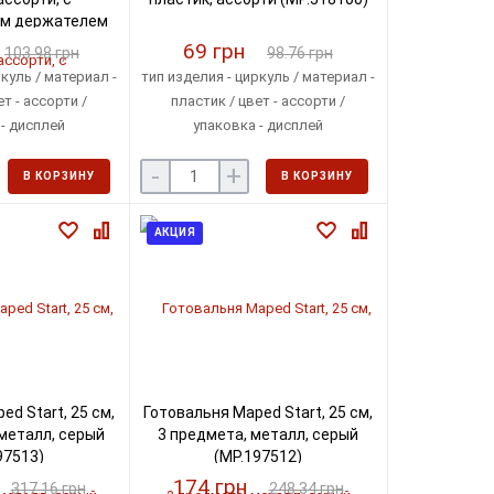
м держателем
18110)
69 грн
103.98 грн
98.76 грн
куль / материал -
тип изделия - циркуль / материал -
т - ассорти /
пластик / цвет - ассорти /
- дисплей
упаковка - дисплей
-
+
В КОРЗИНУ
В КОРЗИНУ
АКЦИЯ
d Start, 25 см,
Готовальня Maped Start, 25 см,
металл, серый
3 предмета, металл, серый
97513)
(MP.197512)
174 грн
317.16 грн
248.34 грн