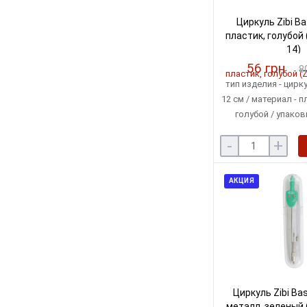
Циркуль Zibi Bas
пластик, голубой
14)
56 грн
8
тип изделия - цирку
12 см / материал - п
голубой / упаков
-
+
АКЦИЯ
Циркуль Zibi Bas
металл, зеленый 