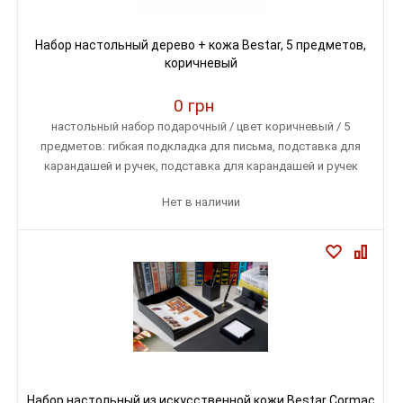
Набор настольный дерево + кожа Bestar, 5 предметов,
коричневый
0 грн
настольный набор подарочный / цвет коричневый / 5
предметов: гибкая подкладка для письма, подставка для
карандашей и ручек, подставка для карандашей и ручек
горизонтальная, бокс с бумагой для записей, коврик для
Нет в наличии
мыши / прес кожа + дерево
Набор настольный из искусственной кожи Bestar Cormac