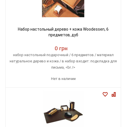
Набор настольный дерево + кожа Woodessen, 6
предметов, дуб
0 грн
набор настольный подарочный / 6 предметов / материал
натуральное дерево и кожа / в набор входит: подкладка для
письма, <br />
горизонтальный лоток для бумаг, подставка с шариковой
Нет в наличии
ручкой, подставка для карандашей и ручек,<br />
бокс с бумагой для записей, подставка для корреспонденции/
очень ценный подарок для делового партнера, руководиткля,
успешного делового человека