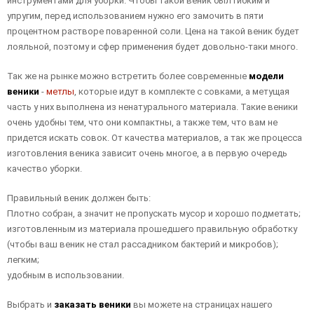
инструментами для уборки. Чтобы такой веник был гибким и
упругим, перед использованием нужно его замочить в пяти
процентном растворе поваренной соли. Цена на такой веник будет
лояльной, поэтому и сфер применения будет довольно-таки много.
Так же на рынке можно встретить более современные
модели
веники
-
метлы
, которые идут в комплекте с совками, а метущая
часть у них выполнена из ненатурального материала. Такие веники
очень удобны тем, что они компактны, а также тем, что вам не
придется искать совок. От качества материалов, а так же процесса
изготовления веника зависит очень многое, а в первую очередь
качество уборки.
Правильный веник должен быть:
Плотно собран, а значит не пропускать мусор и хорошо подметать;
изготовленным из материала прошедшего правильную обработку
(чтобы ваш веник не стал рассадником бактерий и микробов);
легким;
удобным в использовании.
Выбрать и
заказать веники
вы можете на страницах нашего