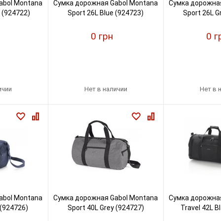
abol Montana
Сумка дорожная Gabol Montana
Сумка дорожная
k (924722)
Sport 26L Blue (924723)
Sport 26L G
0 грн
0 г
ичии
Нет в наличии
Нет в 
abol Montana
Сумка дорожная Gabol Montana
Сумка дорожная
 (924726)
Sport 40L Grey (924727)
Travel 42L B