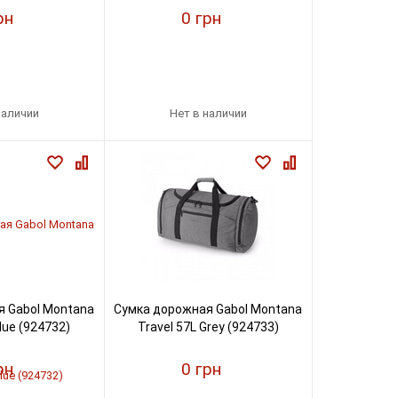
рн
0 грн
наличии
Нет в наличии
 Gabol Montana
Сумка дорожная Gabol Montana
lue (924732)
Travel 57L Grey (924733)
рн
0 грн