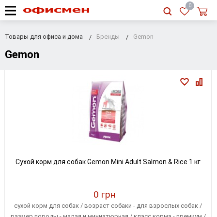
RU
|
UA
0
Товары для офиса и дома
Бренды
Gemon
Gemon
Сухой корм для собак Gemon Mini Adult Salmon & Rice 1 кг
0 грн
сухой корм для собак / возраст собаки - для взрослых собак /
размер породы - малая и миниатюрная / класс корма - премиум /