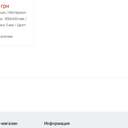
 грн
ши / Материал:
ы: 900х420 мм /
а 5 мм / Цвет:
ный
наличии
-магазин
Информация