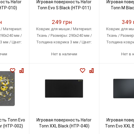
ость Hator
Игровая поверхность Hator
Игровая пове
(HTP-010)
Tonn Evo S Black (HTP-011)
Tonn M Blac
н
249 грн
349 
/ Материал:
Коврик для мыши / Материал:
Коврик для мы
290х240 мм /
Ткань / Размеры: 290х240 мм /
Ткань / Размер
 мм / Цвет:
Толщина коврика 3 мм / Цвет:
Толщина коврик
й
Черный
Чер
ичии
Нет в наличии
Нет в 
сть Tonn Evo
Игровая поверхность Hator
Игровая пове
ar (HTP-002)
Tonn XXL Black (HTP-040)
Tonn Evo XXL B