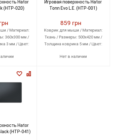
рхность Hator
Игровая поверхность Hator
k (HTP-020)
Tonn Evo L.E. (HTP-001)
грн
859 грн
ши / Материал:
Коврик для мыши / Материал:
ы: 360х300 мм /
Ткань / Размеры: 500х420 мм /
а 3 мм / Цвет:
Толщина коврика 5 мм / Цвет:
ный
Рисунок
наличии
Нет в наличии
рхность Hator
lack (HTP-041)