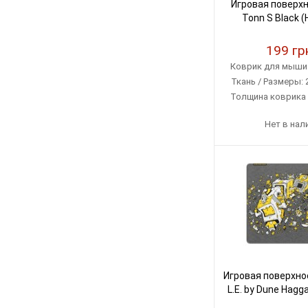
Игровая поверхн
Tonn S Black 
199 гр
Коврик для мыши 
Ткань / Размеры: 
Толщина коврика 3
Черны
Нет в нал
Игровая поверхно
L.E. by Dune Hagg