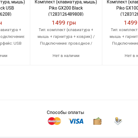
тура, мышь)
Комплект (клавиатура, мышь)
Комплект (кла
ack USB
Piko GX200 Black
Piko GX100
6208)
(1283126489808)
(128312
н
1499 грн
1499
лавиатура +
Тип: комплект (клавиатура +
Тип: комплект
Подключение:
мышь + гарнитура + коврик) /
мышь + гарниту
ерфейс: USB
Подключение: проводное /
Подключение:
Интерфейс: USB
Интерфе
ичии
Нет в наличии
Нет в 
Способы оплаты