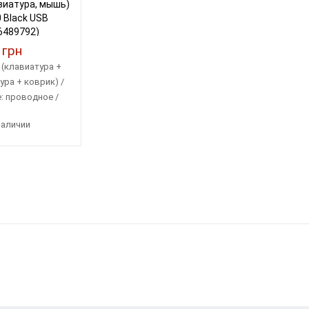
виатура, мышь)
 Black USB
6489792)
 грн
 (клавиатура +
ра + коврик) /
 проводное /
йс: USB
наличии