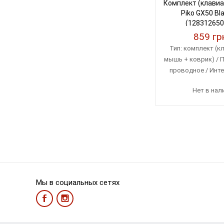
Комплект (клавиа
Piko GX50 Bl
(128312650
859 гр
Тип: комплект (к
мышь + коврик) / 
проводное / Инт
Нет в нал
Мы в социальных сетях