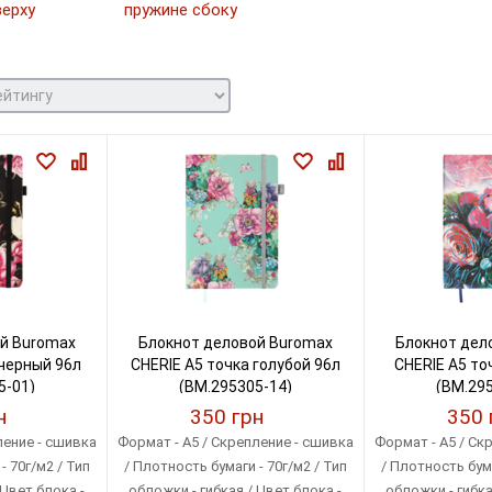
верху
пружине сбоку
й Buromax
Блокнот деловой Buromax
Блокнот дел
 черный 96л
CHERIE А5 точка голубой 96л
CHERIE А5 то
5-01)
(BM.295305-14)
(BM.295
н
350 грн
350 
ление - сшивка
Формат - A5 / Скрепление - сшивка
Формат - A5 / Ск
- 70г/м2 / Тип
/ Плотность бумаги - 70г/м2 / Тип
/ Плотность бума
 Цвет блока -
обложки - гибкая / Цвет блока -
обложки - гибка