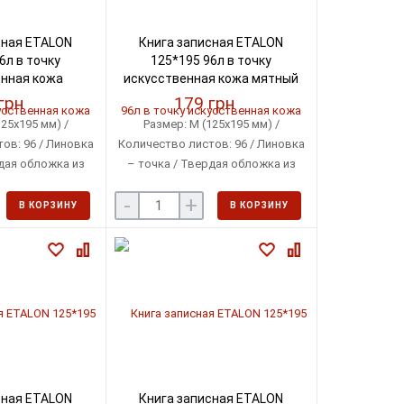
сная ETALON
Книга записная ETALON
6л в точку
125*195 96л в точку
нная кожа
искусственная кожа мятный
M.291360-11)
(BM.291360-38)
грн
179 грн
25х195 мм) /
Размер: М (125х195 мм) /
ов: 96 / Линовка
Количество листов: 96 / Линовка
дая обложка из
– точка / Твердая обложка из
нной кожи
искусственной кожи
-
+
В КОРЗИНУ
В КОРЗИНУ
сная ETALON
Книга записная ETALON