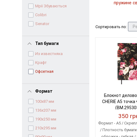
пружине с
Мрії Збуваються
Colibri
Senator
Сортировать по:
Тип бумаги
Из известняка
Крафт
Офсетная
Формат
Блокнот делово
100х87 мм
CHERIE А5 точка
(BM.29530
136х207 мм
350 гр
190х250 мм
Формат - A5 / Скреп
210х295 мм
/ Плотность бумаги 
обложки - гибкая /
90x90 мм