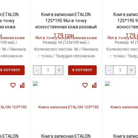
я ETALON
Книга записная ETALON
Книга запи
в точку
125*195 96л в точку
125*195 9
ая кожа
искусственная кожа розовый
искусстве
291360-24)
(BM.291360-10)
оранжевый (B
н
179 грн
179 
195 мм) /
Размер: М (125х195 мм) /
Размер: М (1
 96 / Линовка
Количество листов: 96 / Линовка
Количество лист
я обложка из
– точка / Твердая обложка из
– точка / Твер
ой кожи
искусственной кожи
искусстве
-
+
-
+
В КОРЗИНУ
В КОРЗИНУ
я ETALON
Книга записная ETALON
Книга запи