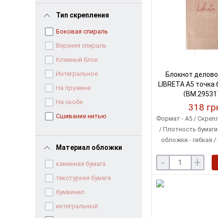
Тип скрепления
Боковая спираль
Верхняя спираль
Клееный блок
Интегральное
Блокнот делово
LIBRETA А5 точка
На пружине
(BM.29531
На скобе
318 гр
Сшивание нитью
Формат - A5 / Скреп
/ Плотность бумаги 
обложки - гибкая /
Материал обложки
кремов
-
+
каменная бумага
текстурная бумага
бумвинил
интегральный