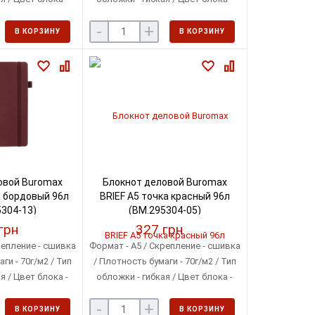
овый
кремовый
-
+
В КОРЗИНУ
В КОРЗИНУ
овой Buromax
Блокнот деловой Buromax
а бордовый 96л
BRIEF А5 точка красный 96л
304-13)
(BM.295304-05)
грн
327 грн
репление - сшивка
Формат - A5 / Скрепление - сшивка
ги - 70г/м2 / Тип
/ Плотность бумаги - 70г/м2 / Тип
я / Цвет блока -
обложки - гибкая / Цвет блока -
овый
кремовый
-
+
В КОРЗИНУ
В КОРЗИНУ