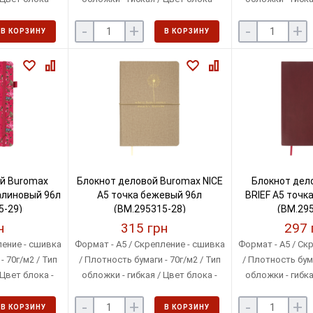
ый
кремовый
крем
-
+
-
+
В КОРЗИНУ
В КОРЗИНУ
й Buromax
Блокнот деловой Buromax NICE
Блокнот дел
алиновый 96л
А5 точка бежевый 96л
BRIEF А5 точк
5-29)
(BM.295315-28)
(BM.295
н
315 грн
297 
ление - сшивка
Формат - A5 / Скрепление - сшивка
Формат - A5 / Ск
- 70г/м2 / Тип
/ Плотность бумаги - 70г/м2 / Тип
/ Плотность бума
 Цвет блока -
обложки - гибкая / Цвет блока -
обложки - гибка
ый
кремовый
крем
-
+
-
+
В КОРЗИНУ
В КОРЗИНУ