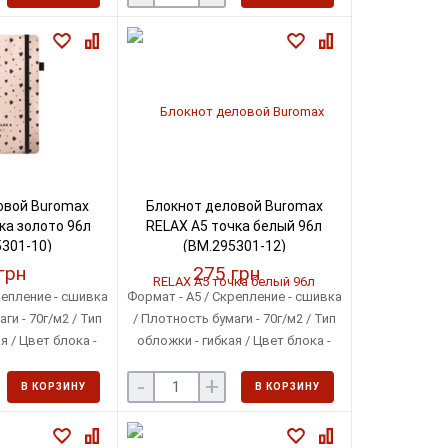
овой Buromax
Блокнот деловой Buromax
ка золото 96л
RELAX А5 точка белый 96л
301-10)
(BM.295301-12)
грн
275 грн
репление - сшивка
Формат - A5 / Скрепление - сшивка
ги - 70г/м2 / Тип
/ Плотность бумаги - 70г/м2 / Тип
я / Цвет блока -
обложки - гибкая / Цвет блока -
овый
кремовый
-
+
В КОРЗИНУ
В КОРЗИНУ