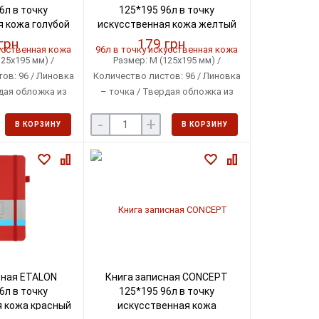
6л в точку
125*195 96л в точку
 кожа голубой
искусственная кожа желтый
360-14)
(BM.291360-08)
грн
179 грн
25х195 мм) /
Размер: М (125х195 мм) /
ов: 96 / Линовка
Количество листов: 96 / Линовка
дая обложка из
– точка / Твердая обложка из
нной кожи
искусственной кожи
-
+
В КОРЗИНУ
В КОРЗИНУ
сная ETALON
Книга записная CONCEPT
6л в точку
125*195 96л в точку
 кожа красный
искусственная кожа