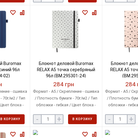
й Buromax
Блокнот деловой Buromax
Блокнот дел
 синий 96л
RELAX А5 точка серебряный
RELAX А5 точ
4-02)
96л (BM.295301-24)
(BM.295
н
284 грн
284 
ление - сшивка
Формат - A5 / Скрепление - сшивка
Формат - A5 / Ск
- 70г/м2 / Тип
/ Плотность бумаги - 70г/м2 / Тип
/ Плотность бума
 Цвет блока -
обложки - гибкая / Цвет блока -
обложки - гибка
ый
кремовый
крем
-
+
-
+
В КОРЗИНУ
В КОРЗИНУ