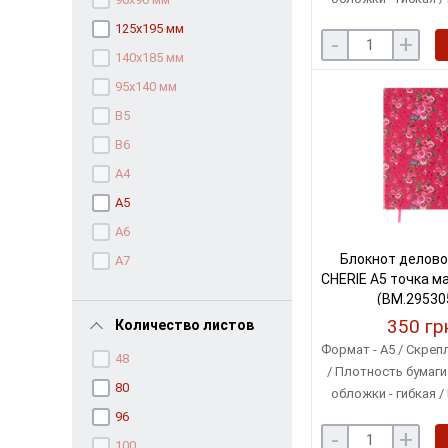
кремов
125х195 мм
-
+
140х185 мм
95х140 мм
B5
B6
А4
А5
А6
Блокнот делово
А7
CHERIE А5 точка м
(BM.29530
350 гр
Количество листов
Формат - A5 / Скреп
48
/ Плотность бумаги 
80
обложки - гибкая /
кремов
96
-
+
100