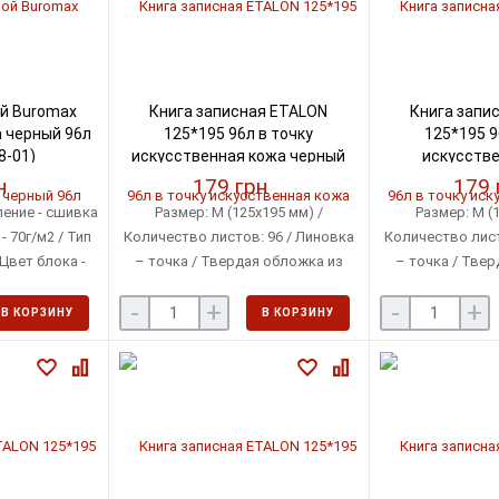
й Buromax
Книга записная ETALON
Книга запи
 черный 96л
125*195 96л в точку
125*195 9
8-01)
искусственная кожа черный
искусстве
(BM.291360-01)
фиолетовый (
н
179 грн
179 
ление - сшивка
Размер: М (125х195 мм) /
Размер: М (1
- 70г/м2 / Тип
Количество листов: 96 / Линовка
Количество лист
 Цвет блока -
– точка / Твердая обложка из
– точка / Твер
ый
искусственной кожи
искусстве
-
+
-
+
В КОРЗИНУ
В КОРЗИНУ