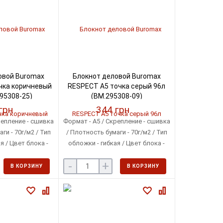
овой Buromax
Блокнот деловой Buromax
чка коричневый
RESPECT А5 точка серый 96л
95308-25)
(BM.295308-09)
грн
344 грн
репление - сшивка
Формат - A5 / Скрепление - сшивка
ги - 70г/м2 / Тип
/ Плотность бумаги - 70г/м2 / Тип
я / Цвет блока -
обложки - гибкая / Цвет блока -
овый
кремовый
-
+
В КОРЗИНУ
В КОРЗИНУ