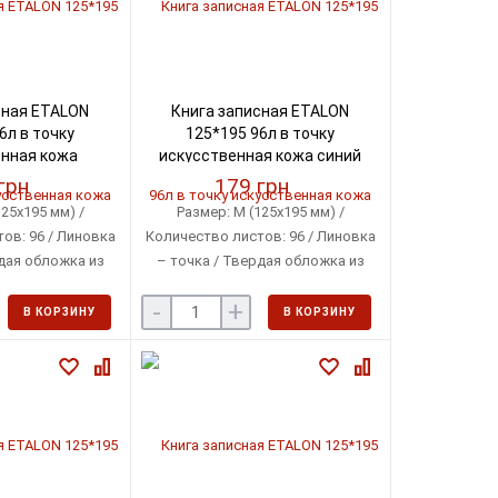
сная ETALON
Книга записная ETALON
6л в точку
125*195 96л в точку
нная кожа
искусственная кожа синий
BM.291360-07)
(BM.291360-02)
грн
179 грн
25х195 мм) /
Размер: М (125х195 мм) /
ов: 96 / Линовка
Количество листов: 96 / Линовка
дая обложка из
– точка / Твердая обложка из
нной кожи
искусственной кожи
-
+
В КОРЗИНУ
В КОРЗИНУ