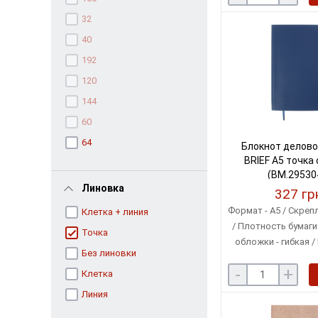
32
40
192
120
144
60
64
Блокнот делово
BRIEF А5 точка
(BM.29530
Линовка
327 гр
Формат - A5 / Скреп
Клетка + линия
/ Плотность бумаги 
Точка
обложки - гибкая /
Без линовки
кремов
-
+
Клетка
Линия