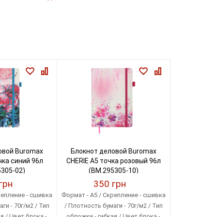
овой Buromax
Блокнот деловой Buromax
чка синий 96л
CHERIE А5 точка розовый 96л
305-02)
(BM.295305-10)
грн
350 грн
репление - сшивка
Формат - A5 / Скрепление - сшивка
ги - 70г/м2 / Тип
/ Плотность бумаги - 70г/м2 / Тип
я / Цвет блока -
обложки - гибкая / Цвет блока -