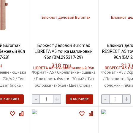
й Buromax
Блокнот деловой Buromax
Блокнот дел
 бежевый 96л
LIBRETA А5 точка малиновый
RESPECT А5 то
7-28)
96л (BM.295317-29)
96л (BM.2
н
318 грн
313 
ление - сшивка
Формат - A5 / Скрепление - сшивка
Формат - A5 / Ск
- 70г/м2 / Тип
/ Плотность бумаги - 70г/м2 / Тип
/ Плотность бума
 Цвет блока -
обложки - гибкая / Цвет блока -
обложки - гибка
ый
кремовый
крем
-
+
-
+
В КОРЗИНУ
В КОРЗИНУ