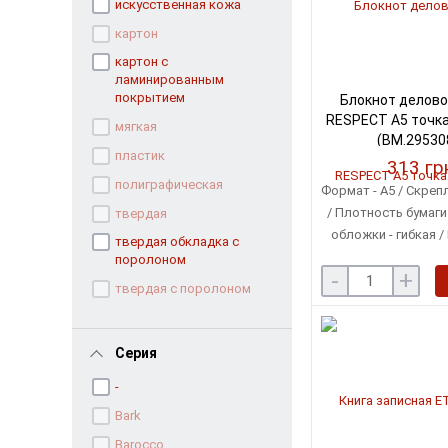
искусственная кожа
картон
картон с
ламинированным
покрытием
Блокнот делово
RESPECT А5 точка
мягкая
(BM.29530
пластик
313 гр
полиграфическая
Формат - A5 / Скреп
/ Плотность бумаги 
твердая
обложки - гибкая /
твердая обкладка с
кремов
поролоном
-
+
твердая с поролоном
Серия
-
Bark
Barocco