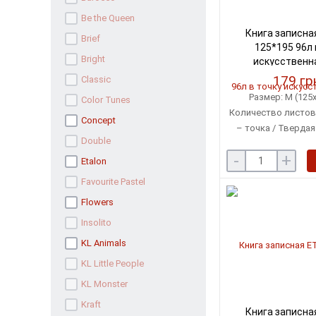
Be the Queen
Книга записна
Brief
125*195 96л 
Bright
искусственн
серебряный (BM.
179 гр
Classic
Размер: М (125х
Color Tunes
Количество листов:
Concept
– точка / Тверда
Double
искусственн
-
+
Etalon
Favourite Pastel
Flowers
Insolito
KL Animals
KL Little People
KL Monster
Kraft
Книга записна