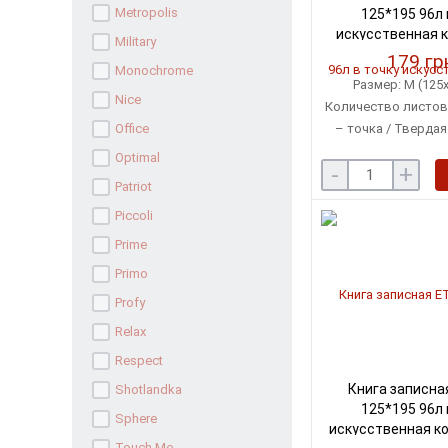
Metropolis
125*195 96л 
искусственная 
Military
(BM.29136
179 гр
Monochrome
Размер: М (125х
Nice
Количество листов:
Office
– точка / Тверда
искусственн
Optimal
-
+
Patriot
Piccoli
Prime
Primo
Profy
Relax
Respect
Книга записна
Shotlandka
125*195 96л 
Sphere
искусственная к
Touch Me