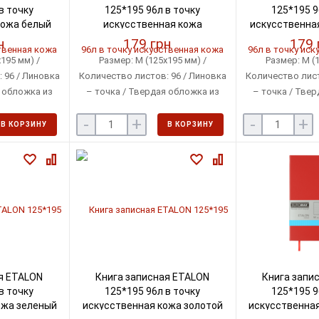
в точку
125*195 96л в точку
125*195 9
кожа белый
искусственная кожа
искусственная
0-12)
бирюзовый (BM.291360-06)
(BM.291
н
179 грн
179 
195 мм) /
Размер: М (125х195 мм) /
Размер: М (1
 96 / Линовка
Количество листов: 96 / Линовка
Количество лист
я обложка из
– точка / Твердая обложка из
– точка / Твер
ой кожи
искусственной кожи
искусстве
-
+
-
+
В КОРЗИНУ
В КОРЗИНУ
я ETALON
Книга записная ETALON
Книга запи
в точку
125*195 96л в точку
125*195 9
ожа зеленый
искусственная кожа золотой
искусственная