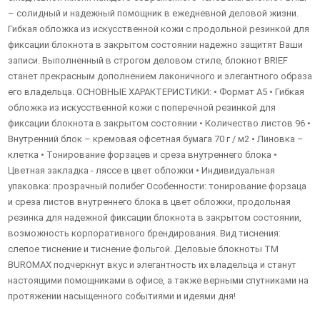
– солидный и надежный помощник в ежедневной деловой жизни.
Гибкая обложка из искусственной кожи с продольной резинкой для
фиксации блокнота в закрытом состоянии надежно защитят Ваши
записи. Выполненный в строгом деловом стиле, блокнот BRIEF
станет прекрасным дополнением лаконичного и элегантного образа
его владельца. ОСНОВНЫЕ ХАРАКТЕРИСТИКИ: • Формат А5 • Гибкая
обложка из искусственной кожи с поперечной резинкой для
фиксации блокнота в закрытом состоянии • Количество листов 96 •
Внутренний блок – кремовая офсетная бумага 70 г / м2 • Линовка –
клетка • Тонирование форзацев и среза внутреннего блока •
Цветная закладка - ляссе в цвет обложки • Индивидуальная
упаковка: прозрачный полибег Особенности: тонирование форзаца
и среза листов внутреннего блока в цвет обложки, продольная
резинка для надежной фиксации блокнота в закрытом состоянии,
возможность корпоративного брендирования. Вид тиснения:
слепое тиснение и тиснение фольгой. Деловые блокноты ТМ
BUROMAX подчеркнут вкус и элегантность их владельца и станут
настоящими помощниками в офисе, а также верными спутниками на
протяжении насыщенного событиями и идеями дня!