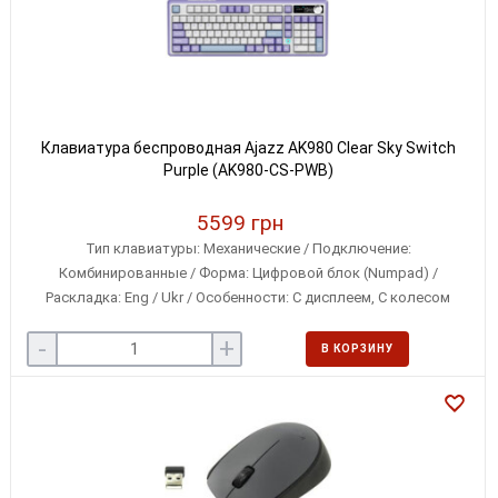
Клавиатура беспроводная Ajazz AK980 Clear Sky Switch
Purple (AK980-CS-PWB)
5599 грн
Тип клавиатуры: Механические / Подключение:
Комбинированные / Форма: Цифровой блок (Numpad) /
Раскладка: Eng / Ukr / Особенности: С дисплеем, С колесом
прокрутки, Сменные переключатели / Совместимость с ОС: Linux,
-
+
Microsoft Windows, iOS / Особенности клавиш: Классические
В КОРЗИНУ