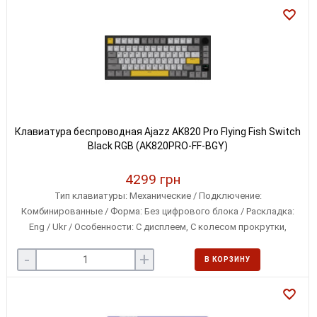
Клавиатура беспроводная Ajazz AK820 Pro Flying Fish Switch
Black RGB (AK820PRO-FF-BGY)
4299 грн
Тип клавиатуры: Механические / Подключение:
Комбинированные / Форма: Без цифрового блока / Раскладка:
Eng / Ukr / Особенности: С дисплеем, С колесом прокрутки,
Сменные переключатели / Совместимость с ОС: Linux, Microsoft
-
+
Windows, iOS / Особенности клавиш: Классические
В КОРЗИНУ