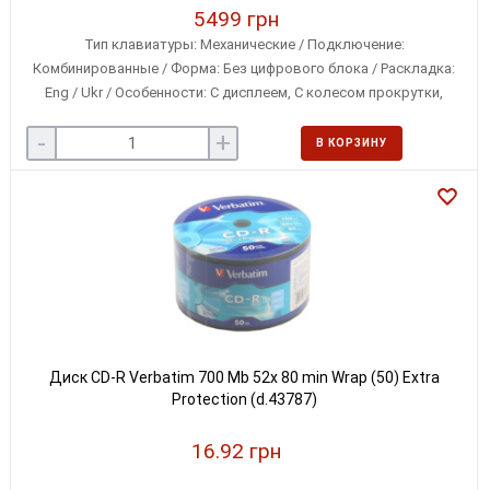
5499 грн
Тип клавиатуры: Механические / Подключение:
Комбинированные / Форма: Без цифрового блока / Раскладка:
Eng / Ukr / Особенности: С дисплеем, С колесом прокрутки,
Сменные переключатели / Совместимость с ОС: Linux, Microsoft
-
+
Windows, iOS / Особенности клавиш: Классические
В КОРЗИНУ
Диск CD-R Verbatim 700 Mb 52х 80 min Wrap (50) Extra
Protection (d.43787)
16.92 грн