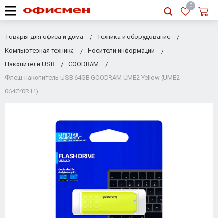
RU
|
UA
0
Товары для офиса и дома
Техника и оборудование
Компьютерная техника
Носители информации
Накопители USB
GOODRAM
Флеш-накопитель USB 64GB GOODRAM UME2 Yellow (UME2-
0640Y0R11)