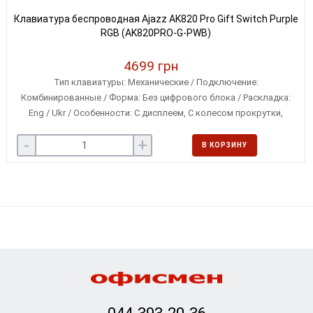
Клавиатура беспроводная Ajazz AK820 Pro Gift Switch Purple
RGB (AK820PRO-G-PWB)
4699 грн
Тип клавиатуры: Механические / Подключение:
Комбинированные / Форма: Без цифрового блока / Раскладка:
Eng / Ukr / Особенности: С дисплеем, С колесом прокрутки,
Сменные переключатели / Совместимость с ОС: Linux, Microsoft
-
+
Windows, iOS / Особенности клавиш: Классические
В КОРЗИНУ