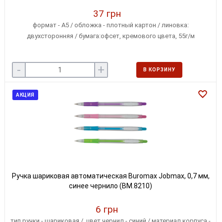
37 грн
формат - A5 / обложка - плотный картон / линовка:
двухсторонняя / бумага:офсет, кремового цвета, 55г/м
-
+
В КОРЗИНУ
АКЦИЯ
Ручка шариковая автоматическая Buromax Jobmax, 0,7 мм,
синее чернило (BM.8210)
6 грн
тип ручки - шариковая / цвет чернил - синий / материал корпуса -