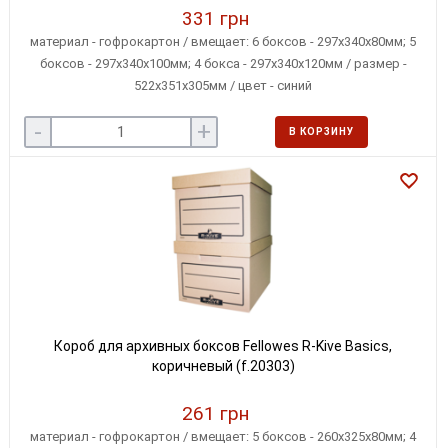
331 грн
материал - гофрокартон / вмещает: 6 боксов - 297х340х80мм; 5
боксов - 297х340х100мм; 4 бокса - 297х340х120мм / размер -
522х351х305мм / цвет - синий
-
+
В КОРЗИНУ
Короб для архивных боксов Fellowes R-Kive Basics,
коричневый (f.20303)
261 грн
материал - гофрокартон / вмещает: 5 боксов - 260х325х80мм; 4