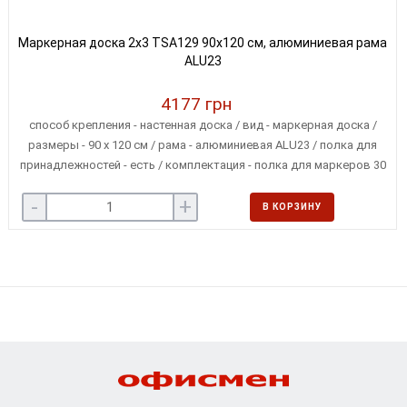
Маркерная доска 2x3 TSA129 90х120 см, алюминиевая рама
ALU23
4177 грн
способ крепления - настенная доска / вид - маркерная доска /
размеры - 90 х 120 см / рама - алюминиевая ALU23 / полка для
принадлежностей - есть / комплектация - полка для маркеров 30
см, подарочные маркер и 3 магнита / крепление - в 4-х углах
-
+
В КОРЗИНУ