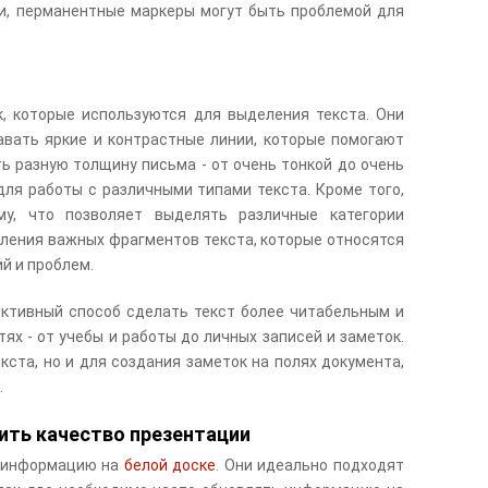
ти, перманентные маркеры могут быть проблемой для
к, которые используются для выделения текста. Они
вать яркие и контрастные линии, которые помогают
 разную толщину письма - от очень тонкой до очень
ля работы с различными типами текста. Кроме того,
у, что позволяет выделять различные категории
ления важных фрагментов текста, которые относятся
й и проблем.
ективный способ сделать текст более читабельным и
ях - от учебы и работы до личных записей и заметок.
ста, но и для создания заметок на полях документа,
.
ить качество презентации
ь информацию на
белой доске
. Они идеально подходят