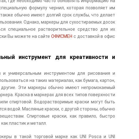
стах, где необходимо часто обновлять информацию на
специальную формулу чернил, которая позволяет им
 также обычно имеют долгий срок службы, что делает
льзования. Однако, маркеры для сухостираемых досок
ься специальное растворительное средство для их
оски Вы можете на сайте
ОФИСМЕН
с доставкой в офис
льный инструмент для креативности и
 и универсальным инструментом для рисования и
ользоваться на таких материалах, как бумага, картон,
ие другие. Эти маркеры обычно имеют непромокаемый
ркера. Краска в маркерах для всех типов поверхности
или спиртовой. Водорастворимые краски могут быть
ся водой. Масляные краски, с другой стороны, обычно
еществам. Спиртовые краски, как правило, быстро
как пластик и металл.
керы в такой торговой марке как UNI Posca и UNI