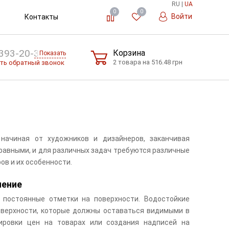
RU
|
UA
0
0
Войти
Контакты
393-20-36
Корзина
Показать
2 товара на 516.48 грн
ть обратный звонок
начиная от художников и дизайнеров, заканчивая
равными, и для различных задач требуются различные
ов и их особенности.
нение
т постоянные отметки на поверхности. Водостойкие
оверхности, которые должны оставаться видимыми в
кировки цен на товарах или создания надписей на