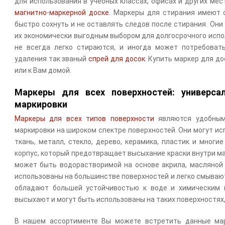
для использования в учебных классах, офисах и других ме
магнитно-маркерной доске
. Маркеры для стирания имеют 
быстро сохнуть и не оставлять следов после стирания. Они
их экономически выгодным выбором для долгосрочного испо
не всегда легко стираются, и иногда может потребоват
удаления так званый
спрей для досок
. Купить маркер для д
или к Вам домой.
Маркеры для всех поверхностей: универса
маркировки
Маркеры для всех типов поверхности
являются удобным
маркировки на широком спектре поверхностей. Они могут исп
ткань, металл, стекло, дерево, керамика, пластик и мног
корпус, который предотвращает высыхание краски внутри ма
может быть водорастворимой на основе акрила, масляной 
использованы на большинстве поверхностей и легко смывают
обладают большей устойчивостью к воде и химическим в
высыхают и могут быть использованы на таких поверхностях, 
В нашем ассортименте Вы можете встретить данные мар