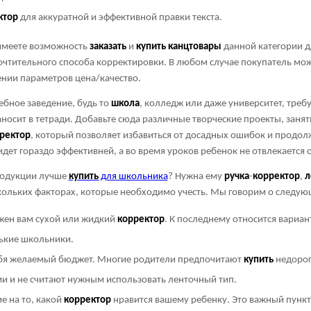
ктор
для аккуратной и эффективной правки текста.
имеете возможность
заказать
и
купить
канцтовары
данной категории дл
почтительного способа корректировки. В любом случае покупатель мож
нии параметров цена/качество.
ебное заведение, будь то
школа
, колледж или даже университет, тре
носит в тетради. Добавьте сюда различные творческие проекты, занят
ректор
, который позволяет избавиться от досадных ошибок и продолж
дет гораздо эффективней, а во время уроков ребенок не отвлекается 
родукции лучше
купить
для школьника
? Нужна ему
ручка
-
корректор
,
л
скольких факторах, которые необходимо учесть. Мы говорим о следую
жен вам сухой или жидкий
корректор
. К последнему относится вариан
ькие школьники.
ебя желаемый бюджет. Многие родители предпочитают
купить
недоро
ми и не считают нужным использовать ленточный тип.
е на то, какой
корректор
нравится вашему ребенку. Это важный пункт