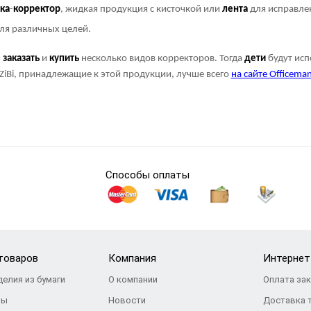
ка
-
корректор
, жидкая продукция с кисточкой или
лента
для исправлен
для различных целей.
–
заказать
и
купить
несколько видов корректоров. Тогда
дети
будут исп
ZiBi, принадлежащие к этой продукции, лучше всего
на сайте Officema
Способы оплаты
товаров
Компания
Интернет
делия из бумаги
О компании
Оплата за
ры
Новости
Доставка 