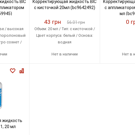
идкость BIC
Корректирующая жидкость BIC
Корректирующа
аппликатором
с кисточкой 20мл (bc9642492)
с аппликаторо
59945)
мл (bc9
43 грн
0 г
56.01 грн
ве / высокая
Объем: 20 мл / Тип: с кисточкой /
/ поролоновый
Цвет корпуса: белый / Основа:
ро сохнет /
водная
ва: Малайзия.
ичии
Нет в наличии
Нет в 
я жидкость
1, 20 мл