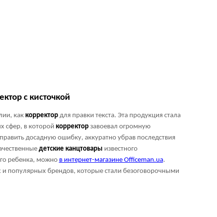
ктор с кисточкой
лии, как
корректор
для правки текста. Эта продукция стала
х сфер, в которой
корректор
завоевал огромную
справить досадную ошибку, аккуратно убрав последствия
качественные
детские
канцтовары
известного
го ребенка, можно
в интернет-магазине Officeman.ua
.
х и популярных брендов, которые стали безоговорочными