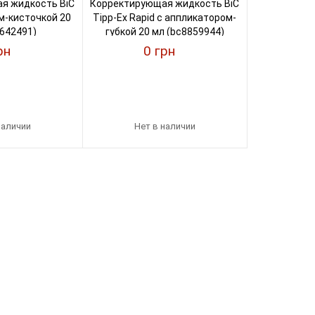
я жидкость BiC
Корректирующая жидкость BiC
м-кисточкой 20
Tipp-Ex Rapid с аппликатором-
642491)
губкой 20 мл (bc8859944)
рн
0 грн
наличии
Нет в наличии