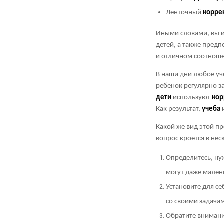
Ленточный
корре
Иными словами, вы 
детей, а также пред
и отличном соотноше
В наши дни любое уч
ребенок регулярно за
дети
используют
кор
Как результат,
учеба
и
Какой же вид этой п
вопрос кроется в не
Определитесь, ну
могут даже мален
Установите для с
со своими задача
Обратите внимани