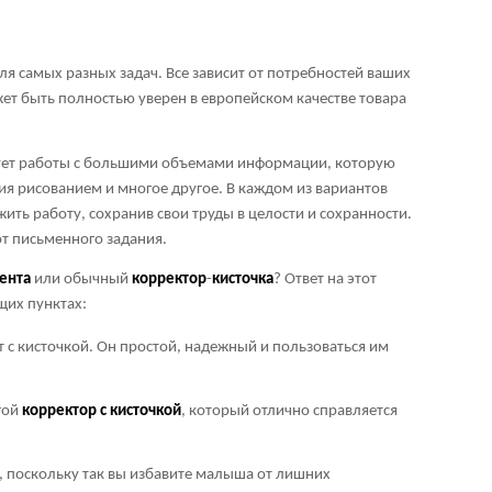
я самых разных задач. Все зависит от потребностей ваших
ет быть полностью уверен в европейском качестве товара
бует работы с большими объемами информации, которую
ия рисованием и многое другое. В каждом из вариантов
ить работу, сохранив свои труды в целости и сохранности.
от письменного задания.
ента
или обычный
корректор
-
кисточка
? Ответ на этот
щих пунктах:
т с кисточкой. Он простой, надежный и пользоваться им
гой
корректор
с
кисточкой
, который отлично справляется
, поскольку так вы избавите малыша от лишних