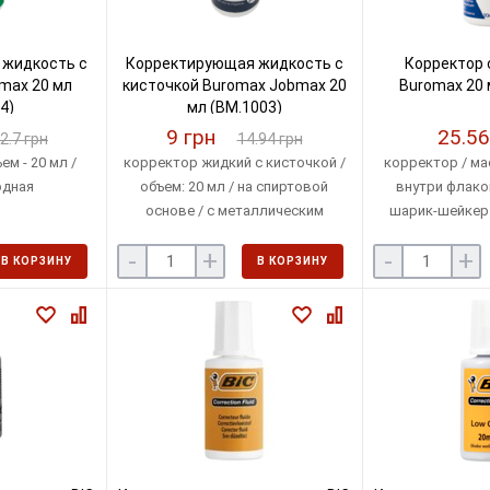
жидкость с
Корректирующая жидкость с
Корректор 
max 20 мл
кисточкой Buromax Jobmax 20
Buromax 20 
4)
мл (BM.1003)
9 грн
25.56
2.7 грн
14.94 грн
ем - 20 мл /
корректор жидкий с кисточкой /
корректор / ма
одная
объем: 20 мл / на спиртовой
внутри флако
основе / с металлическим
шарик-шейкер /
шариком-шейкером внутри
-
+
-
+
флакона.
В КОРЗИНУ
В КОРЗИНУ