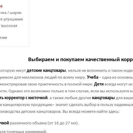
н
чка / шарик
ля улучшения
/ высокая
обность
ичии
Выбираем и покупаем качественный корре
 которую несут
детские
канцтовары
, нельзя не вспомнить о таком изде
иком для миллионов людей по всему миру.
Учеба
– одна из основны
монстрировав свою практичность в полной мере.
Дети
всегда могут и
сти. Однако это возможно только в том случае, если вы используете 
ть
корректор
с
кисточкой
, а также любые другие
канцтовары
для ваше
те канцелярскую продукцию– значит сделать выбор в пользу надежны
изводства детских канцтоваров. Вы всегда можете найти здесь:
очкой
различного объема (от 16 до 27 мл).
ля точечных изменений.