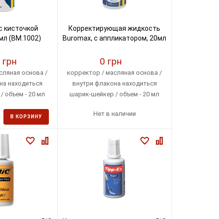
с кисточкой
Корректирующая жидкость
мл (BM.1002)
Buromax, с аппликатором, 20мл
 грн
0 грн
сляная основа /
корректор / масляная основа /
на находиться
внутри флакона находиться
 объем - 20 мл
шарик-шейкер / объем - 20 мл
Нет в наличии
В КОРЗИНУ