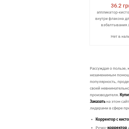
36.2 гр
аппликатор-кисто
внутри флакона д
взбалтывания 
кроющая спос
Нет в нал
Рассуждая о пользе,
незаменимым помощн
популярность, проде
своей невнимательно
производителя.
Купи
Заказать
на этом сай
лидерами в сфере про
Корректор
с
кист
Ручку-
корректор
д