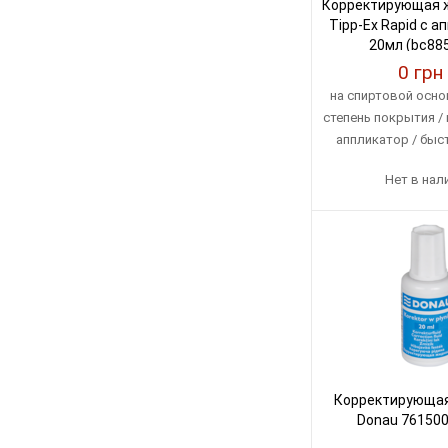
Корректирующая ж
Tipp-Ex Rapid с 
20мл (bc88
0 грн
на спиртовой осно
степень покрытия 
аппликатор / быст
страна производст
Нет в нал
Корректирующа
Donau 761500