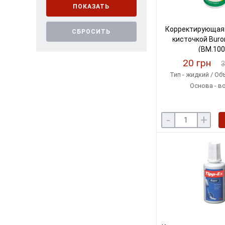
ПОКАЗАТЬ
Корректирующая 
СБРОСИТЬ
кисточкой Buro
(BM.100
20 грн
3
Тип - жидкий / Объ
Основа - в
-
+