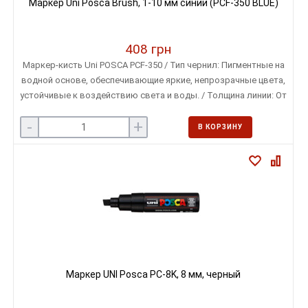
Маркер Uni Posca Brush, 1-10 мм синий (PCF-350 BLUE)
408 грн
Маркер-кисть Uni POSCA PCF-350 / Тип чернил: Пигментные на
водной основе, обеспечивающие яркие, непрозрачные цвета,
устойчивые к воздействию света и воды. / Толщина линии: От
0,1 до 10 мм, регулируется силой нажатия и углом наклона
-
+
кисти. / Форма наконечника: Гибкая синтетическая кисть,
В КОРЗИНУ
сохраняющая форму и не теряющая ворс, в отличие от
натуральных кистей.
Маркер UNI Posca PC-8K, 8 мм, черный