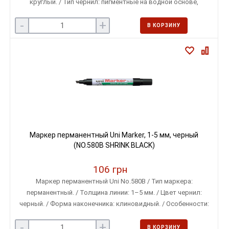
круглый. / Тип чернил: пигментные на водной основе,
нетоксичные, светостойкие и водостойкие.
-
+
В КОРЗИНУ
Маркер перманентный Uni Marker, 1-5 мм, черный
(NO.580B SHRINK BLACK)
106 грн
Маркер перманентный Uni No.580B / Тип маркера:
перманентный. / Толщина линии: 1–5 мм. / Цвет чернил:
черный. / Форма наконечника: клиновидный. / Особенности:
чернила на спиртовой основе, быстрое высыхание,
-
+
устойчивость к стиранию.
В КОРЗИНУ