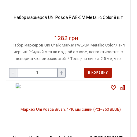
Набор маркеров UNI Posca PWE-5M Metallic Color 8 шт
1282 грн
Набор маркеров Uni Chalk Marker PWE-5M Metallic Color / Тип
чернил: Жидкий мел на водной основе, легко стирается с
непористых поверхностей. / Толщина линии: 2,5 мм, что
позволяет создавать четкие и яркие линии. / Форма
-
+
наконечника: Круглый, обеспечивающий равномерное
В КОРЗИНУ
нанесение чернил.