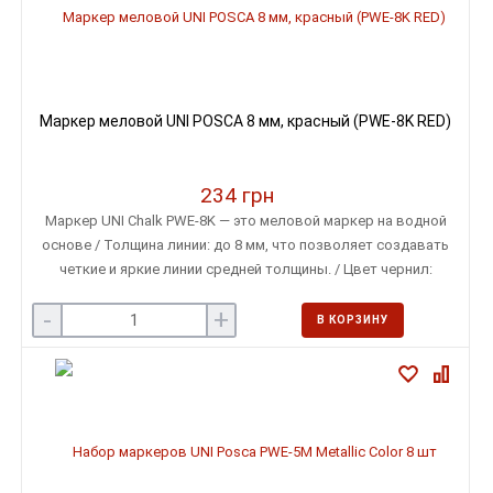
Маркер меловой UNI POSCA 8 мм, красный (PWE-8K RED)
234 грн
Маркер UNI Chalk PWE-8K — это меловой маркер на водной
основе / Толщина линии: до 8 мм, что позволяет создавать
четкие и яркие линии средней толщины. / Цвет чернил:
красный. / Форма наконечника: скошенный, обеспечивающий
-
+
равномерное нанесение чернил и позволяющий варьировать
В КОРЗИНУ
толщину линии. / Чернила: на водной основе, без запаха, легко
стираются влажной тканью с гладких поверхностей.