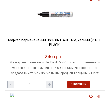
Маркер перманентный Uni PAINT 4-8,5 мм, черный (PX-30
BLACK)
246 грн
Маркер перманентный Uni Paint PX-30 — это промышленный
маркер / Толщина линии: от 4,0 до 8,5 мм, что позволяет
создавать четкие и яркие линии средней толщины. / Цвет
чернил: черный. / Форма наконечника: скошенный,
-
+
обеспечивающий равномерное нанесение чернил и
В КОРЗИНУ
позволяющий варьировать толщину линии. / Чернила: на
масляной основе, устойчивые к воздействию воды,
выцветанию и высоким температурам (до +200°C).