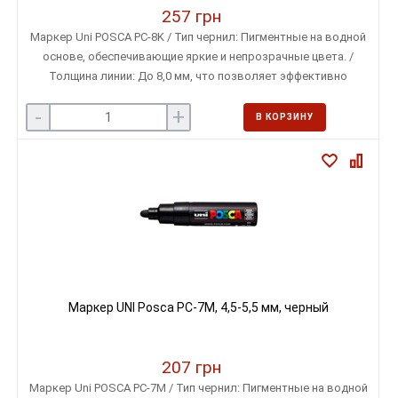
257 грн
Маркер Uni POSCA PC-8K / Тип чернил: Пигментные на водной
основе, обеспечивающие яркие и непрозрачные цвета. /
Толщина линии: До 8,0 мм, что позволяет эффективно
покрывать большие площади и создавать четкие линии. /
-
+
Форма наконечника: Скошенный, обеспечивающий контроль и
В КОРЗИНУ
точность при рисовании.
Маркер UNI Posca PC-7M, 4,5-5,5 мм, черный
207 грн
Маркер Uni POSCA PC-7M / Тип чернил: Пигментные на водной