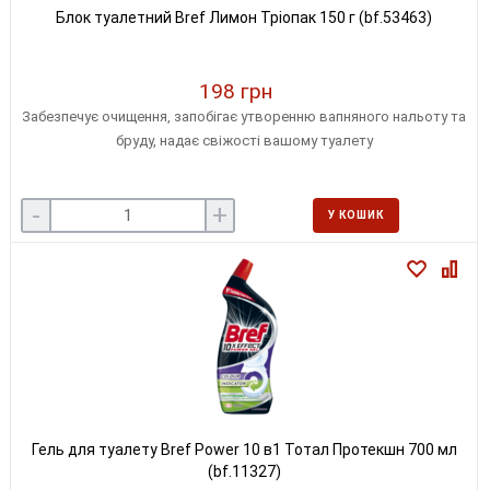
Блок туалетний Bref Лимон Тріопак 150 г (bf.53463)
198 грн
Забезпечує очищення, запобігає утворенню вапняного нальоту та
бруду, надає свіжості вашому туалету
-
+
У КОШИК
Гель для туалету Bref Power 10 в1 Тотал Протекшн 700 мл
(bf.11327)