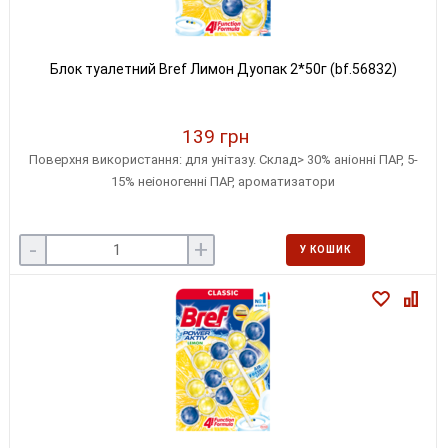
Блок туалетний Bref Лимон Дуопак 2*50г (bf.56832)
139 грн
Поверхня використання: для унітазу. Склад> 30% аніонні ПАР, 5-
15% неіоногенні ПАР, ароматизатори
-
+
У КОШИК