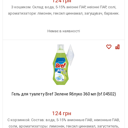
124 грн
З кошиком. Склад: вода, 5-15% аніонні ПАР, неіонні ПАР, солі,
ароматизатори: лімонен, гексил циннамал, загущувач, барвник.
Немає в наявності
Гель для туалету Bref Зелене Яблуко 360 мл (bf.04502)
124 грн
С корзинкой. Состав: вода, 5-15% анионные ПАВ, неионные ПАВ,
соли, ароматизаторы: лимонен, гексил циннамал, загуститель,