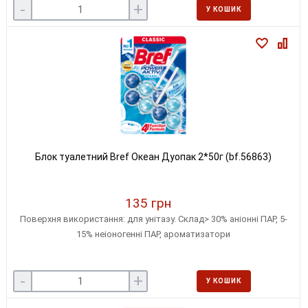
-
+
У КОШИК
Блок туалетний Bref Океан Дуопак 2*50г (bf.56863)
135 грн
Поверхня використання: для унітазу. Склад> 30% аніонні ПАР, 5-
15% неіоногенні ПАР, ароматизатори
-
+
У КОШИК