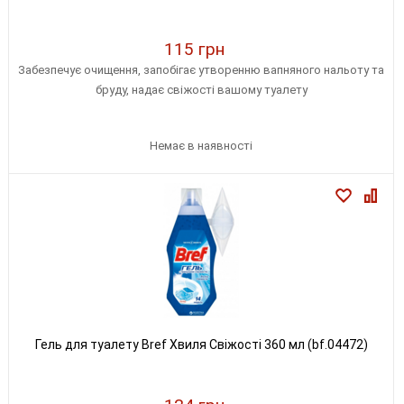
115 грн
Забезпечує очищення, запобігає утворенню вапняного нальоту та
бруду, надає свіжості вашому туалету
Немає в наявності
Гель для туалету Bref Хвиля Свіжості 360 мл (bf.04472)