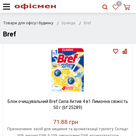
RU
|
UA
0
Товари для офісу і будинку
Бренди
Bref
Bref
Блок очищувальний Bref Сила Актив 4 в1 Лимонна свіжість
50 г (bf.25289)
71.88 грн
Призначення: засіб для чищення та ароматизації туалету. Склад>
30% аніонні ПАР, 5-15% неіоногенні ПАР, ароматизатори