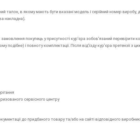
ий талон, в якому мають бути вказані модель і серійний номер виробу, да
ва накладна);
і замовлення покупець у присутності кур'єра зобов'язаний перевірити к
ому подібне) і повноту комплектації. Після від'їзду кур'єра претензії з ц
рігання
оризованого сервісного центру
кументації до придбаного товару та/або на сайті відповідного виробник