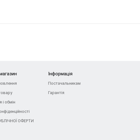
-магазин
Інформація
мовлення
Постачальникам
товару
Гарантія
 і обмін
онфіденційності
УБЛІЧНОЇ ОФЕРТИ