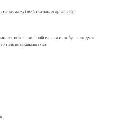
та продажу і печатка нашої організації;
омплектацію і зовнішній вигляд виробу на предмет
их питань не приймаються.
а.