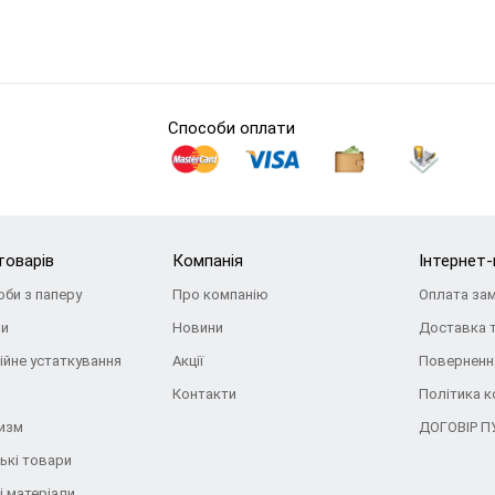
Способи оплати
товарів
Компанія
Інтернет
оби з паперу
Про компанію
Оплата за
ри
Новини
Доставка 
ійне устаткування
Акції
Повернення
Контакти
Політика к
ризм
ДОГОВІР П
ькі товари
і матеріали