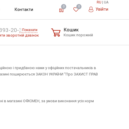
RU
|
UA
0
0
Увійти
и
Контакти
393-20-36
Кошик
Показати
Кошик порожній
ти зворотній дзвінок
ційною і придбаною нами у офіційних постачальників в
у магазині поширюється ЗАКОН УКРАЇНИ "Про ЗАХИСТ ПРАВ
ні в магазині ОФІСМЕН, за умови виконання усіх норм