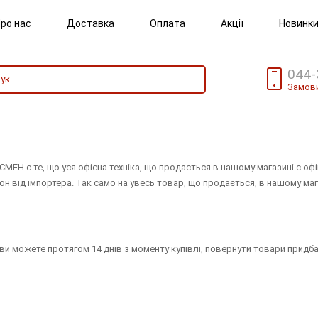
ро нас
Доставка
Оплата
Акції
Новинк
044-
Замови
ЕН є те, що уся офісна техніка, що продається в нашому магазині є офі
 талон від імпортера. Так само на увесь товар, що продається, в нашом
ви можете протягом 14 днів з моменту купівлі, повернути товари придба