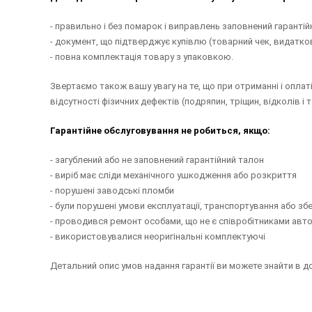
- правильно і без помарок і виправлень заповнений гарантійн
- документ, що підтверджує купівлю (товарний чек, видатко
- повна комплектація товару з упаковкою.
Звертаємо також вашу увагу на те, що при отриманні і оплат
відсутності фізичних дефектів (подряпин, тріщин, відколів і т
Гарантійне обслуговування не робиться, якщо:
- загублений або не заповнений гарантійний талон
- виріб має сліди механічного ушкодження або розкриття
- порушені заводські пломби
- були порушені умови експлуатації, транспортування або збе
- проводився ремонт особами, що не є співробітниками авт
- використовувалися неоригінальні комплектуючі
Детальний опис умов надання гарантії ви можете знайти в до