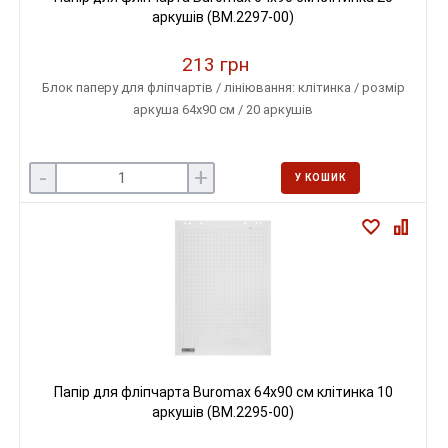
аркушів (BM.2297-00)
213 грн
Блок паперу для фліпчартів / лініювання: клітинка / розмір
аркуша 64х90 см / 20 аркушів
-
+
У КОШИК
Папір для фліпчарта Buromax 64х90 см клітинка 10
аркушів (BM.2295-00)