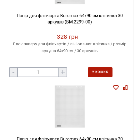
Папір для фліпчарта Buromax 64х90 см клітинка 30
аркушів (BM.2299-00)
328 грн
Блок паперу для фліпчартів / лініювання: клітинка / розмір
аркуша 64х90 см / 30 аркушів
-
+
У КОШИК
Папір для фліпчарта Buromax 64х90 см клітинка 20