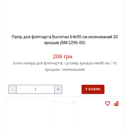
Папір для фліпчарта Buromax 64х90 см нелінований 20
аркушів (BM.2296-00)
206 грн
Блок паперу для фліпчартів / розмір аркуша 64х90 см / 10
аркушів / нелінований
-
+
У КОШИК