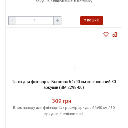
аркушів / лініювання: в клітинку
-
+
У КОШИК
Папір для фліпчарта Buromax 64х90 см нелінований 30
аркушів (BM.2298-00)
309 грн
Блок паперу для фліпчартів / розмір аркуша 64х90 см / 30
аркушів / нелінований