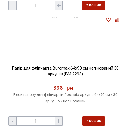
-
+
У КОШИК
Папір для фліпчарта Buromax 64х90 см нелінований 30
аркушів (BM.2298)
338 грн
Блок паперу для фліпчартів / розмір аркуша 64х90 см / 30
аркушів / нелінований
-
+
У КОШИК