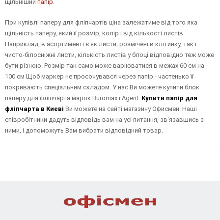
щільніший
папір
.
При купівлі паперу для фліпчартів ціна залежатиме від того яка
щільність паперу, який її розмір, колір і від кількості листів.
Наприклад, в асортименті є як листи, розмічені в клітинку, так і
чисто-білосніжні листи, кількість листів у блоці відповідно теж може
бути різною. Розмір так само може варіюватися в межах 60 см на
100 см Щоб маркер не просочувався через папір - частенько її
покривають спеціальним складом. У нас Ви можете купити блок
паперу для фліпчарта марок Buromax і Agent.
Купити папір для
фліпчарта в Києві
Ви можете на сайті магазину Офисмен. Наші
співробітники дадуть відповідь вам на усі питання, зв'язавшись з
ними, і допоможуть Вам вибрати відповідний товар.