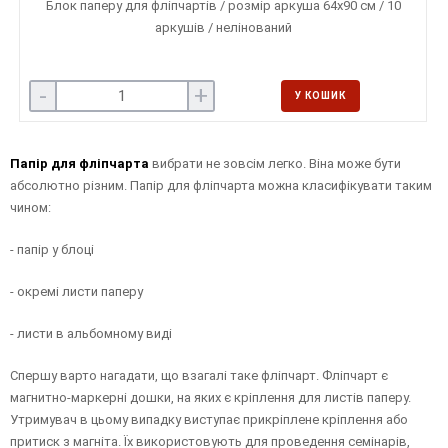
Блок паперу для фліпчартів / розмір аркуша 64х90 см / 10
аркушів / нелінований
-
+
У КОШИК
Папір для фліпчарта
вибрати не зовсім легко. Віна може бути
абсолютно різним. Папір для фліпчарта можна класифікувати таким
чином:
- папір у блоці
- окремі листи паперу
- листи в альбомному виді
Спершу варто нагадати, що взагалі таке фліпчарт. Фліпчарт є
магнитно-маркерні дошки, на яких є кріплення для листів паперу.
Утримувач в цьому випадку виступає прикріплене кріплення або
притиск з магніта. Їх використовують для проведення семінарів,