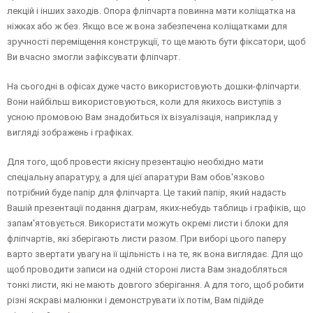
лекцій і інших заходів. Опора фліпчарта повинна мати коліщатка на
ніжках або ж без. Якщо все ж вона забезпечена коліщатками для
зручності переміщення конструкції, то ще мають бути фіксатори, щоб
Ви вчасно змогли зафіксувати фліпчарт.
На сьогодні в офісах дуже часто використовують дошки-фліпчарти.
Вони найбільш використовуються, коли для якихось виступів з
усною промовою Вам знадобиться їх візуалізація, наприклад у
вигляді зображень і графіках.
Для того, щоб провести якісну презентацію необхідно мати
спеціальну апаратуру, а для цієї апаратури Вам обов'язково
потрібний буде папір для фліпчарта. Це такий папір, який надасть
Вашій презентації подання діаграм, яких-небудь таблиць і графіків, що
запам'ятовується. Використати можуть окремі листи і блоки для
фліпчартів, які зберігають листи разом. При виборі цього паперу
варто звертати увагу на її щільність і на те, як вона виглядає. Для що
щоб проводити записи на одній стороні листа Вам знадобляться
тонкі листи, які не мають довгого зберігання. А для того, щоб робити
різні яскраві малюнки і демонструвати їх потім, Вам підійде