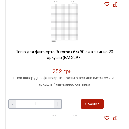
Папір для фліпчарта Buromax 64х90 см клітинка 20
аркушів (BM.2297)
252 грн
Блок паперу для фліпчартів / розмір аркуша 64х90 см / 20
аркушів / лінування: клітинка
-
+
У КОШИК