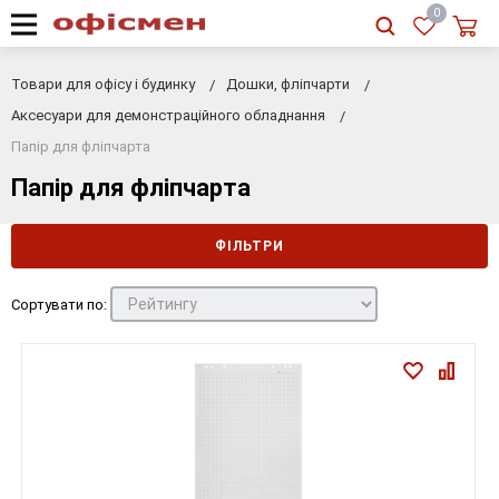
RU
|
UA
0
Товари для офісу і будинку
Дошки, фліпчарти
Аксесуари для демонcтраційного обладнання
Папір для фліпчарта
Папір для фліпчарта
ФІЛЬТРИ
Сортувати по: