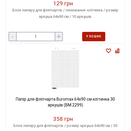
129 грн
Блок паперу для фліпчартів / лініювання: клітинка / розмір
аркуша 64х90 см / 10 аркушів
-
+
У КОШИК
Папір для фліпчарта Buromax 64х90 см клітинка 30
аркушів (BM.2299)
358 грн
Блок паперу для фліпчартів / розмір аркуша 64х90 см / 30