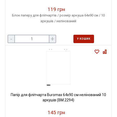
119 грн
Блок паперу для фліпчартів / розмір аркуша 64х90 см / 10
аркушів / нелінований
-
+
У КОШИК
Папір для фліпчарта Buromax 64х90 см нелінований 10
аркушів (BM.2294)
145 грн