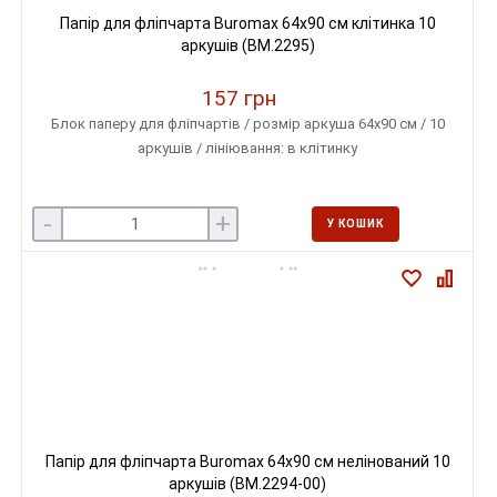
Папір для фліпчарта Buromax 64х90 см клітинка 10
аркушів (BM.2295)
157 грн
Блок паперу для фліпчартів / розмір аркуша 64х90 см / 10
аркушів / лініювання: в клітинку
-
+
У КОШИК
Папір для фліпчарта Buromax 64х90 см нелінований 10
аркушів (BM.2294-00)