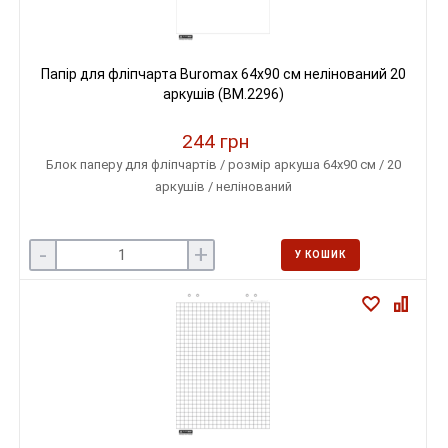
Папір для фліпчарта Buromax 64х90 см нелінований 20
аркушів (BM.2296)
244 грн
Блок паперу для фліпчартів / розмір аркуша 64х90 см / 20
аркушів / нелінований
-
+
У КОШИК