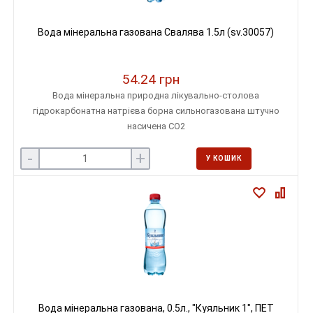
Вода мінеральна газована Свалява 1.5л (sv.30057)
54.24 грн
Вода мінеральна природна лікувально-столова
гідрокарбонатна натрієва борна сильногазована штучно
насичена СО2
-
+
У КОШИК
Вода мінеральна газована, 0.5л., "Куяльник 1", ПЕТ