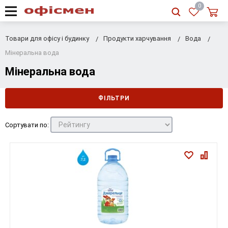
RU
|
UA
0
Товари для офісу і будинку
Продукти харчування
Вода
Мінеральна вода
Мінеральна вода
ФІЛЬТРИ
Сортувати по: