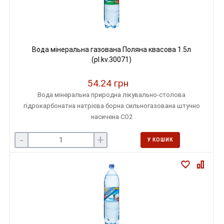
Вода мінеральна газована Поляна квасова 1.5л
(pl.kv.30071)
54.24 грн
Вода мінеральна природна лікувально-столова
гідрокарбонатна натрієва борна сильногазована штучно
насичена СО2
-
+
У КОШИК