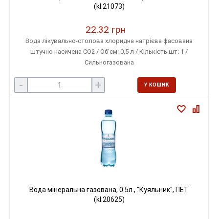
(kl.21073)
22.32 грн
Вода лікувально-столова хлоридна натрієва фасована
штучно насичена СО2 / Об'єм: 0,5 л / Кількість шт: 1 /
Сильногазована
-
+
У КОШИК
Вода мінеральна газована, 0.5л., "Куяльник", ПЕТ
(kl.20625)