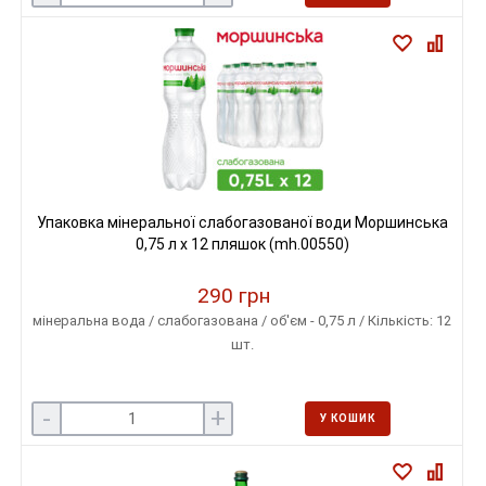
Упаковка мінеральної слабогазованої води Моршинська
0,75 л х 12 пляшок (mh.00550)
290 грн
мінеральна вода / слабогазована / об'єм - 0,75 л / Кількість: 12
шт.
-
+
У КОШИК