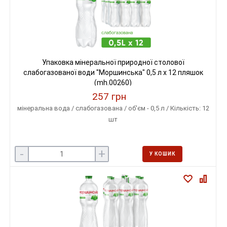
Упаковка мінеральної природної столової
слабогазованої води "Моршинська" 0,5 л х 12 пляшок
(mh.00260)
257 грн
мінеральна вода / слабогазована / об'єм - 0,5 л / Кількість: 12
шт
-
+
У КОШИК