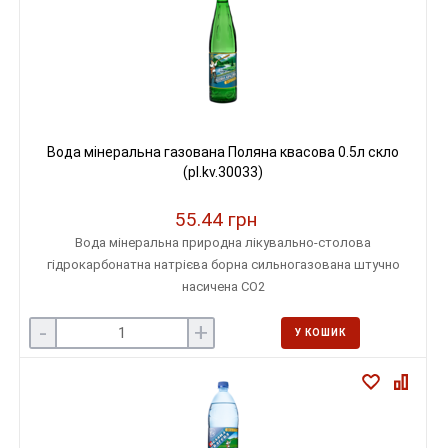
Вода мінеральна газована Поляна квасова 0.5л скло
(pl.kv.30033)
55.44 грн
Вода мінеральна природна лікувально-столова
гідрокарбонатна натрієва борна сильногазована штучно
насичена СО2
-
+
У КОШИК