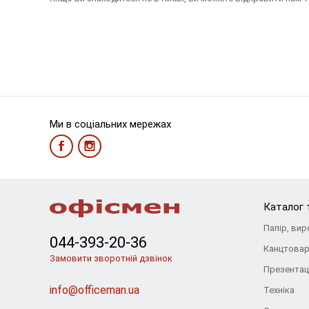
Ми в соціальних мережах
Каталог 
Папір, вир
044-393-20-36
Канцтова
Замовити зворотній дзвінок
Презентац
info@officeman.ua
Техніка