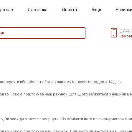
ро нас
Доставка
Оплата
Акції
Новинк
044-
Замови
повернути або обміняти його в нашому магазині впродовж 14 днів.
 товар Новою поштою за наш рахунок. Для цього зв'яжіться з нашими ме
ов, Ви завжди можете повернути або обміняти його в нашому магазині в
 товар Новою поштою за ваш рахунок. Для цього зв'яжіться з нашими ме