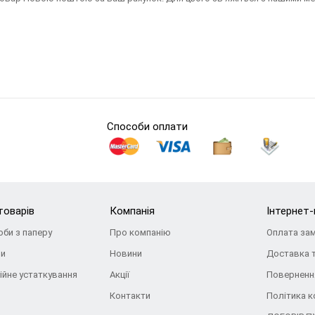
Способи оплати
товарів
Компанія
Інтернет
оби з паперу
Про компанію
Оплата за
ри
Новини
Доставка 
ійне устаткування
Акції
Повернення
Контакти
Політика к