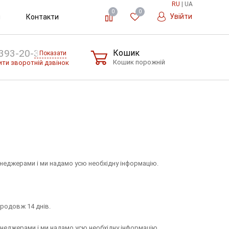
RU
|
UA
0
0
Увійти
и
Контакти
393-20-36
Кошик
Показати
Кошик порожній
ти зворотній дзвінок
неджерами і ми надамо усю необхідну інформацію.
продовж 14 днів.
неджерами і ми надамо усю необхідну інформацію.