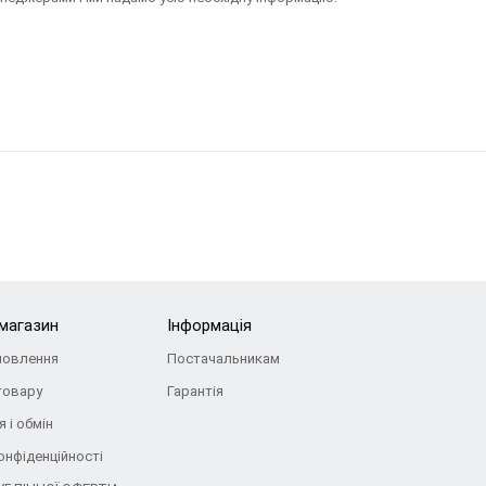
-магазин
Інформація
мовлення
Постачальникам
товару
Гарантія
 і обмін
онфіденційності