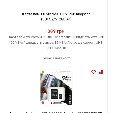
Карта пам'яті MicroSDXC 512GB Kingston
(SDCS2/512GBSP)
1889 грн
Карта пам'яті MicroSDXC на 512 гігабайт / Швидкість читання:
100 МБ/с / Швидкість запису: 85 МБ/с / Клас швидкості: UHS-
I/U3 Class 10
Немає в наявності