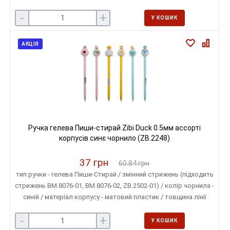
письма - 0,5 мм / колір корпусу - асорті
-
+
У КОШИК
АКЦІЯ
Ручка гелева Пиши-стирай Zibi Duck 0.5мм ассорті
корпусів синє чорнило (ZB.2248)
37 грн
60.84 грн
тип ручки - гелева Пиши-Стирай / змінний стрижень (підходить
стрижень ВМ.8076-01, ВМ.8076-02, ZB.2502-01) / колір чорнила -
синій / матеріал корпусу - матовий пластик / товщина лінії
письма - 0,5 мм / колір корпусу - асорті
-
+
У КОШИК