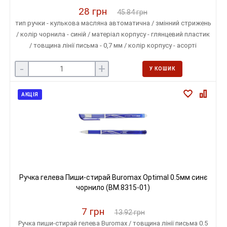
28 грн
45.84 грн
тип ручки - кулькова масляна автоматична / змінний стрижень
/ колір чорнила - синій / матеріал корпусу - глянцевий пластик
/ товщина лінії письма - 0,7 мм / колір корпусу - асорті
(бірюзовий, бузковий, помаранчевий, салатовий, ванільний,
-
+
рожевий)
У КОШИК
АКЦІЯ
Ручка гелева Пиши-стирай Buromax Optimal 0.5мм синє
чорнило (BM.8315-01)
7 грн
13.92 грн
Ручка пиши-стирай гелева Buromax / товщина лінії письма 0.5