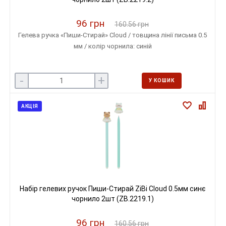
96 грн
160.56 грн
Гелева ручка «Пиши-Стирай» Cloud / товщина лінії письма 0.5
мм / колір чорнила: синій
-
+
У КОШИК
АКЦІЯ
Набір гелевих ручок Пиши-Стирай ZiBi Cloud 0.5мм синє
чорнило 2шт (ZB.2219.1)
96 грн
160.56 грн