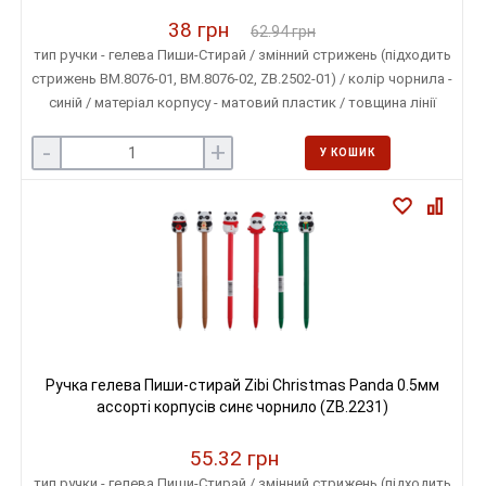
38 грн
62.94 грн
тип ручки - гелева Пиши-Стирай / змінний стрижень (підходить
стрижень ВМ.8076-01, ВМ.8076-02, ZB.2502-01) / колір чорнила -
синій / матеріал корпусу - матовий пластик / товщина лінії
письма - 0,5 мм / колір корпусу - асорті
-
+
У КОШИК
Ручка гелева Пиши-стирай Zibi Christmas Panda 0.5мм
ассорті корпусів синє чорнило (ZB.2231)
55.32 грн
тип ручки - гелева Пиши-Стирай / змінний стрижень (підходить