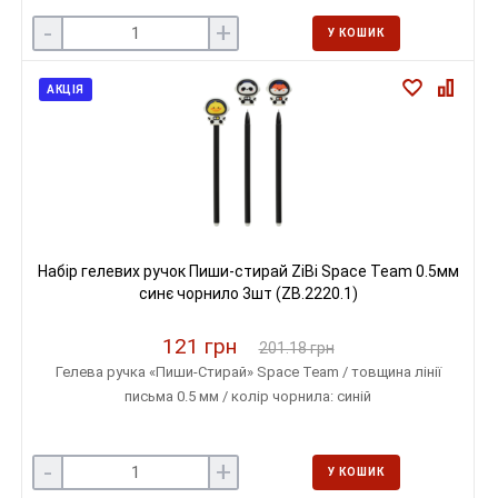
-
+
У КОШИК
АКЦІЯ
Набір гелевих ручок Пиши-стирай ZiBi Space Team 0.5мм
синє чорнило 3шт (ZB.2220.1)
121 грн
201.18 грн
Гелева ручка «Пиши-Стирай» Space Team / товщина лінії
письма 0.5 мм / колір чорнила: синій
-
+
У КОШИК