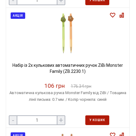
-
+
У КОШИК
АКЦІЯ
Набір із 2х кулькових автоматичних ручок ZiBi Monster
Family (ZB.2230.1)
106 грн
176.34 грн
Автоматична кулькова ручка Monster Family від ZiBi / Товщина
лінії письма: 0.7 мм. / Колір чорнила: синій
-
+
У КОШИК
АКЦІЯ