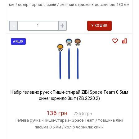
мм / колір чорнила синій / змінний стрижень довжиною 130 мм
-
+
У КОШИК
АКЦІЯ
Набір гелевих ручок Пиши-стирай ZiBi Space Team 0.5мм
синє чорнило 3шт (ZB.2220.2)
136 грн
226.5 грн
Гелева ручка «Пиши-Стирай» Space Team / товщина лінії
письма 0.5 мм / колір чорнила: синій