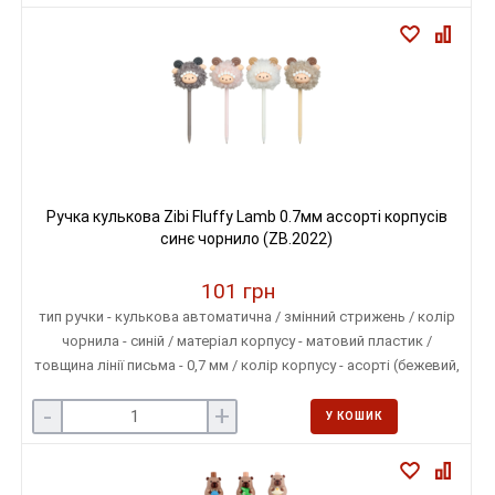
Ручка кулькова Zibi Fluffy Lamb 0.7мм ассорті корпусів
синє чорнило (ZB.2022)
101 грн
тип ручки - кулькова автоматична / змінний стрижень / колір
чорнила - синій / матеріал корпусу - матовий пластик /
товщина лінії письма - 0,7 мм / колір корпусу - асорті (бежевий,
рожевий, білий, сірий)
-
+
У КОШИК