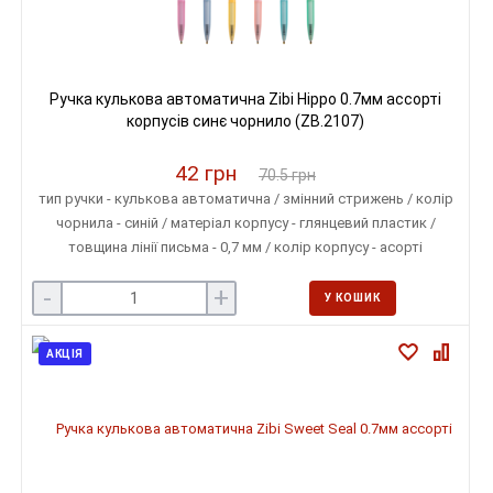
Ручка кулькова автоматична Zibi Hippo 0.7мм ассорті
корпусів синє чорнило (ZB.2107)
42 грн
70.5 грн
тип ручки - кулькова автоматична / змінний стрижень / колір
чорнила - синій / матеріал корпусу - глянцевий пластик /
товщина лінії письма - 0,7 мм / колір корпусу - асорті
-
+
У КОШИК
АКЦІЯ