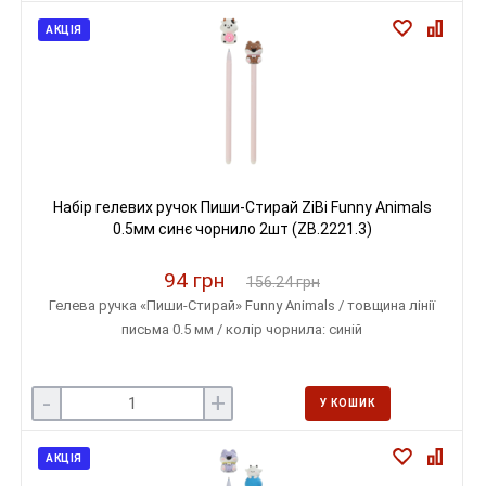
АКЦІЯ
Набір гелевих ручок Пиши-Стирай ZiBi Funny Animals
0.5мм синє чорнило 2шт (ZB.2221.3)
94 грн
156.24 грн
Гелева ручка «Пиши-Стирай» Funny Animals / товщина лінії
письма 0.5 мм / колір чорнила: синій
-
+
У КОШИК
АКЦІЯ