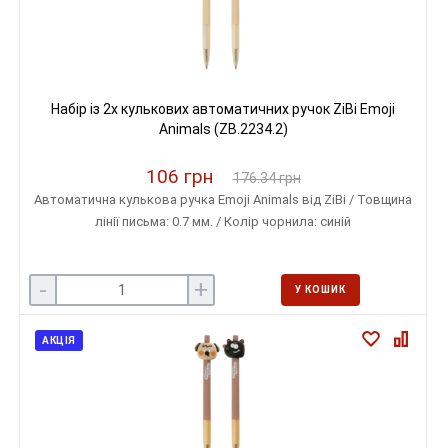
Набір із 2х кулькових автоматичних ручок ZiBi Emoji
Animals (ZB.2234.2)
106 грн
176.34 грн
Автоматична кулькова ручка Emoji Animals від ZiBi / Товщина
лінії письма: 0.7 мм. / Колір чорнила: синій
-
+
У КОШИК
АКЦІЯ