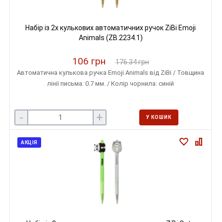
Набір із 2х кулькових автоматичних ручок ZiBi Emoji
Animals (ZB.2234.1)
106 грн
176.34 грн
Автоматична кулькова ручка Emoji Animals від ZiBi / Товщина
лінії письма: 0.7 мм. / Колір чорнила: синій
-
+
У КОШИК
АКЦІЯ