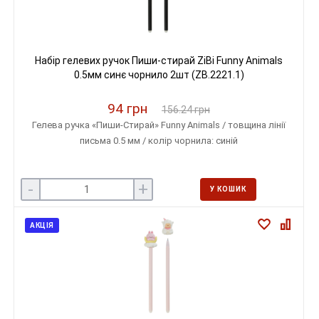
Набір гелевих ручок Пиши-стирай ZiBi Funny Animals
0.5мм синє чорнило 2шт (ZB.2221.1)
94 грн
156.24 грн
Гелева ручка «Пиши-Стирай» Funny Animals / товщина лінії
письма 0.5 мм / колір чорнила: синій
-
+
У КОШИК
АКЦІЯ