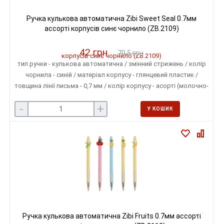
Ручка кулькова автоматична Zibi Sweet Seal 0.7мм
ассорті корпусів синє чорнило (ZB.2109)
42 грн
70.5 грн
тип ручки - кулькова автоматична / змінний стрижень / колір
чорнила - синій / матеріал корпусу - глянцевий пластик /
товщина лінії письма - 0,7 мм / колір корпусу - асорті (молочно-
білий, світло-жовтий, світло-сірий)
-
+
У КОШИК
Ручка кулькова автоматична Zibi Fruits 0.7мм ассорті