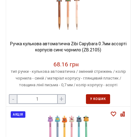
Ручка кулькова автоматична Zibi Capybara 0.7мм ассорті
корпусів синє чорнило (ZB.2105)
68.16 грн
тип ручки - кулькова автоматична / змінний стрижень / колір
чорнила - синій / матеріал корпусу - глянцевий пластик /
товщина лінії письма - 0,7 мм / колір корпусу - асорті
(кремовий, бежевий, світло-коричневий)
-
+
У КОШИК
АКЦІЯ