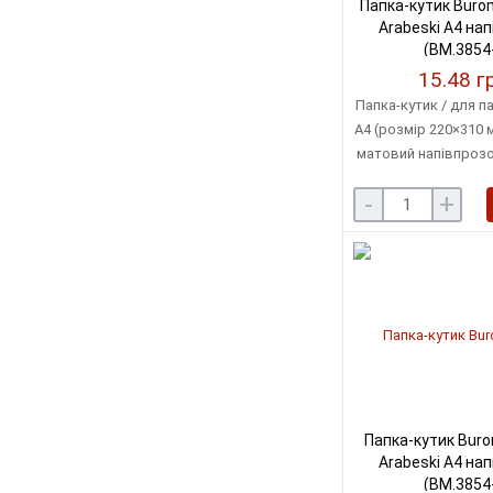
Папка-кутик Burom
Arabeski А4 на
(BM.3854
15.48 г
Папка-кутик / для п
А4 (розмір 220×310 м
матовий напівпрозо
товщина пластику
-
+
місткість: до 4
Папка-кутик Bur
Arabeski А4 на
(BM.3854