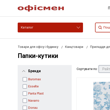
П
Каталог
Товари для офісу і будинку
Канцтовари
Приладдя дл
Папки-кутики
Сортувати по:
Бренди
Buromax
Esselte
Panta Plast
Navarro
Donau