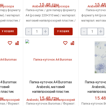
рн
15.48 грн
15.48
аперу формату
Папка-кутик / для паперу формату
Папка-куточок
м) / матеріал:
А4 (розмір 220×310 мм) / матеріал:
формату А4 (розм
рий пластик /
матовий напівпрозорий пластик /
матеріал: матов
: 180 мкм /
товщина пластику: 180 мкм /
пластик / товщи
-
+
-
+
0 аркушів
місткість: до 40 аркушів
мкм / місткість
У КОШИК
У КОШИК
А4 Buromax
Папка-куточок А4 Buromax
Папка-куточо
атовий
Arabeski, матовий
Arabeski
 пластик
напівпрозорий пластик
напівпрозо
-46)
(BM.3854-38)
(BM.38
рн
15.48 грн
15.48
max / Формат:
Папка-куточок Buromax / Формат:
Папка-куточок B