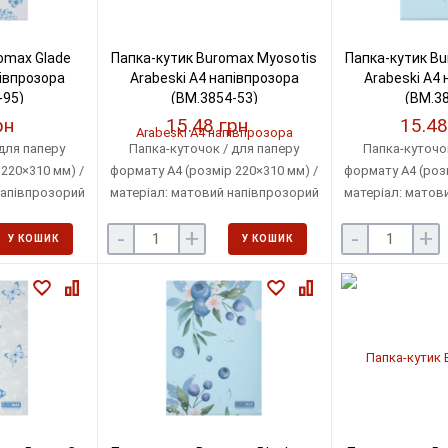
omax Glade
Папка-кутик Buromax Myosotis
Папка-кутик Bu
півпрозора
Arabeski А4 напівпрозора
Arabeski А4 
-95)
(BM.3854-53)
(BM.38
рн
15.48 грн
15.48
для паперу
Папка-куточок / для паперу
Папка-куточок
220×310 мм) /
формату А4 (розмір 220×310 мм) /
формату А4 (розм
напівпрозорий
матеріал: матовий напівпрозорий
матеріал: матов
пластику: 180
пластик / товщина пластику: 180
пластик / товщи
-
+
-
+
о 40 аркушів
мкм / місткість: до 40 аркушів
мкм / місткість
У КОШИК
У КОШИК