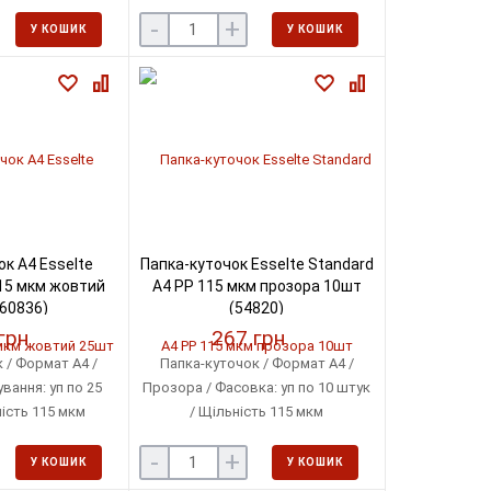
: 180 мкм
-
+
У КОШИК
У КОШИК
к A4 Esselte
Папка-куточок Esselte Standard
15 мкм жовтий
A4 PP 115 мкм прозора 10шт
60836)
(54820)
грн
267 грн
 / Формат А4 /
Папка-куточок / Формат А4 /
вання: уп по 25
Прозора / Фасовка: уп по 10 штук
ість 115 мкм
/ Щільність 115 мкм
-
+
У КОШИК
У КОШИК