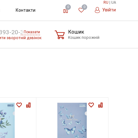
RU
|
UA
0
0
Увійти
и
Контакти
393-20-36
Кошик
Показати
Кошик порожній
ти зворотній дзвінок