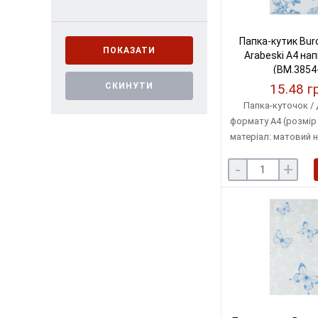
Папка-кутик Bur
ПОКАЗАТИ
Arabeski А4 на
(BM.3854
СКИНУТИ
15.48 г
Папка-куточок / 
формату А4 (розмір 
матеріал: матовий 
пластик / товщина 
-
+
мкм / місткість: д