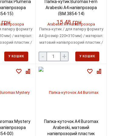
romax Plumeria
Папка-кутик Buromax Fern
напівпрозора
Arabeski А4 напівпрозора
54-15)
(BM.3854-14)
 грн
15.48 грн
я паперу формату
Папка-кутик / для паперу формату
0 мм) / матеріал:
А4 (розмір 220×310 мм) / матеріал:
озорий пластик /
матовий напівпрозорий пластик /
ику: 180 мкм /
товщина пластику: 180 мкм /
-
+
о 40 аркушів
місткість: до 40 аркушів
У КОШИК
У КОШИК
uromax Mystery
Папка-куточок А4 Buromax
напівпрозора
Arabeski, матовий
54-00)
напівпрозорий пластик