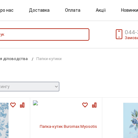
ро нас
Доставка
Оплата
Акції
Новинк
044-
Замови
я діловодства
Папки-кутики