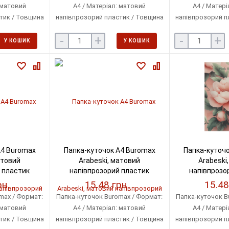
 матовий
А4 / Матеріал: матовий
А4 / Матері
тик / Товщина
напівпрозорий пластик / Товщина
напівпрозорий п
80 мкм
пластику: 180 мкм
пластику
-
+
-
+
У КОШИК
У КОШИК
А4 Buromax
Папка-куточок А4 Buromax
Папка-куточо
атовий
Arabeski, матовий
Arabeski
 пластик
напівпрозорий пластик
напівпрозо
-26)
(BM.3854-20)
(BM.38
рн
15.48 грн
15.48
max / Формат:
Папка-куточок Buromax / Формат:
Папка-куточок B
 матовий
А4 / Матеріал: матовий
А4 / Матері
тик / Товщина
напівпрозорий пластик / Товщина
напівпрозорий п