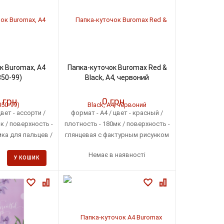
к Buromax, А4
Папка-куточок Buromax Red &
50-99)
Black, A4, червоний
 грн
0 грн
вет - ассорти /
формат - А4 / цвет - красный /
к / поверхность -
плотность - 180мк / поверхность -
ка для пальцев /
глянцевая с фактурным рисунком
во - 1шт
/ выемка для пальцев /
Немає в наявності
количество - 1шт
У КОШИК