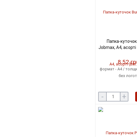
Папка-куточок
Jobmax, А4, асорті
8.52 гр
формат - А4 / толщи
без лого
-
+