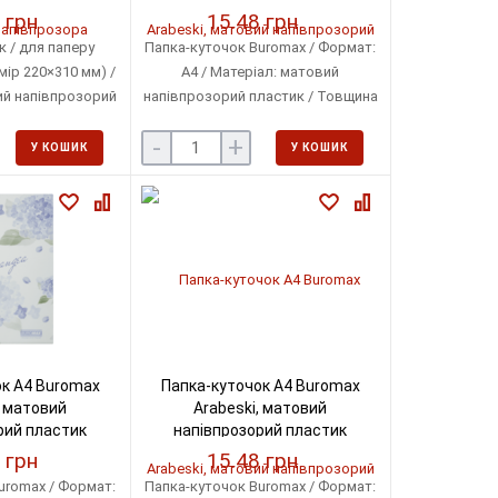
(BM.3854-48)
 грн
15.48 грн
 / для паперу
Папка-куточок Buromax / Формат:
ір 220×310 мм) /
А4 / Матеріал: матовий
ий напівпрозорий
напівпрозорий пластик / Товщина
на пластику: 180
пластику: 180 мкм
-
+
: до 40 аркушів
У КОШИК
У КОШИК
к А4 Buromax
Папка-куточок А4 Buromax
, матовий
Arabeski, матовий
рий пластик
напівпрозорий пластик
54-30)
(BM.3854-27)
 грн
15.48 грн
uromax / Формат:
Папка-куточок Buromax / Формат: