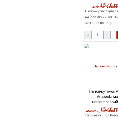
15.48 г
Папка-кутик / для п
А4 (розмір 220×310 м
матовий напівпрозо
товщина пластику
-
+
місткість: до 4
Папка-куточок 
Arabeski, м
напівпрозорий
(BM.3854
15.48 г
Папка-куточок Buro