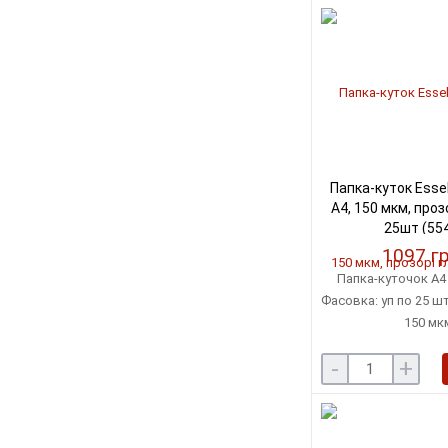
Папка-куток Esse
A4, 150 мкм, проз
25шт (55
1097 г
Папка-куточок A4 
Фасовка: уп по 25 шт
150 мк
-
+