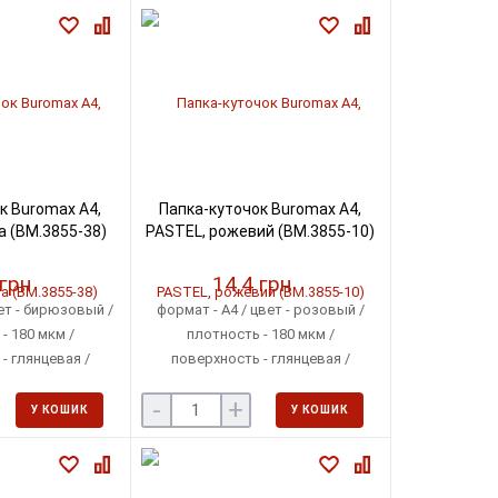
к Buromax А4,
Папка-куточок Buromax А4,
а (BM.3855-38)
PASTEL, рожевий (BM.3855-10)
 грн
14.4 грн
ет - бирюзовый /
формат - А4 / цвет - розовый /
- 180 мкм /
плотность - 180 мкм /
- глянцевая /
поверхность - глянцевая /
шт. в прозрачном
упаковка: по 12 шт. в прозрачном
-
+
ете
пакете
У КОШИК
У КОШИК