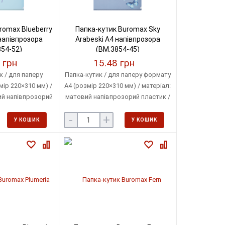
romax Blueberry
Папка-кутик Buromax Sky
напівпрозора
Arabeski А4 напівпрозора
54-52)
(BM.3854-45)
 грн
15.48 грн
 / для паперу
Папка-кутик / для паперу формату
ір 220×310 мм) /
А4 (розмір 220×310 мм) / матеріал:
ий напівпрозорий
матовий напівпрозорий пластик /
на пластику: 180
товщина пластику: 180 мкм /
-
+
: до 40 аркушів
місткість: до 40 аркушів
У КОШИК
У КОШИК