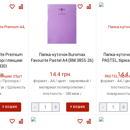
lte Premium
Папка-куточок Buromax
Папка-куточо
орі глянцеві
Favourite Pastel А4 (BM.3855-26)
PASTEL, бірюз
430)
рн
14.4 грн
14.4
/ Прозора /
формат - А4 / цвет - сиреневый /
формат - А4 / цв
ук / Щільність
материал полипропилен /
плотность 
м
плотность - 180 мкм /
поверхность 
вместимость: до 40 листов
упаковка: по 12 
-
+
-
+
пак
У КОШИК
У КОШИК