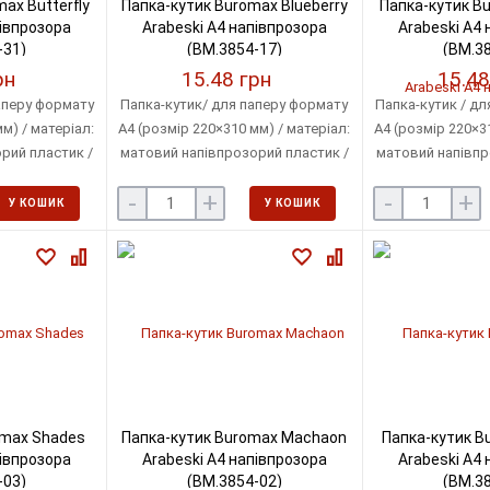
ax Butterfly
Папка-кутик Buromax Blueberry
Папка-кутик Bu
півпрозора
Arabeski А4 напівпрозора
Arabeski А4 
-31)
(BM.3854-17)
(BM.38
рн
15.48 грн
15.48
аперу формату
Папка-кутик/ для паперу формату
Папка-кутик / дл
м) / матеріал:
А4 (розмір 220×310 мм) / матеріал:
А4 (розмір 220×31
рий пластик /
матовий напівпрозорий пластик /
матовий напівпр
: 180 мкм /
товщина пластику: 180 мкм /
товщина пласт
-
+
-
+
0 аркушів
місткість: до 40 аркушів
місткість: д
У КОШИК
У КОШИК
omax Shades
Папка-кутик Buromax Machaon
Папка-кутик B
півпрозора
Arabeski А4 напівпрозора
Arabeski А4 
-03)
(BM.3854-02)
(BM.38