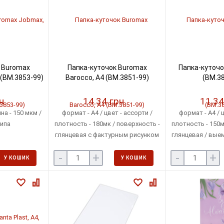
 Buromax
Папка-куточок Buromax
Папка-куточо
 (BM.3853-99)
Barocco, А4 (BM.3851-99)
(BM.38
н
14.34 грн
11.34
на - 150 мкм /
формат - А4 / цвет - ассорти /
формат - А4 / ц
типа
плотность - 180мк / поверхность -
плотность - 150м
глянцевая с фактурным рисунком
глянцевая / выем
/ выемка для пальцев /
количест
-
+
-
+
количество - 1шт
У КОШИК
У КОШИК