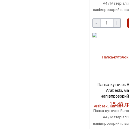
А4 / Матеріал:
напівпрозорий плас
пластику: 1
-
+
Папка-куточок 
Arabeski, м
напівпрозорий
(BM.3854
15.48 г
Папка-куточок Buro
А4 / Матеріал:
напівпрозорий плас