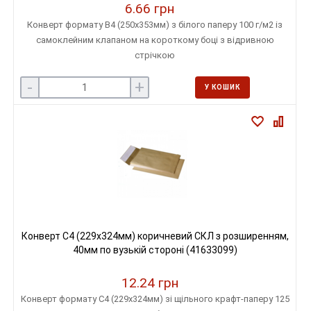
6.66 грн
Конверт формату В4 (250х353мм) з білого паперу 100 г/м2 із
самоклейним клапаном на короткому боці з відривною
стрічкою
-
+
У КОШИК
Конверт С4 (229х324мм) коричневий СКЛ з розширенням,
40мм по вузькій стороні (41633099)
12.24 грн
Конверт формату С4 (229х324мм) зі щільного крафт-паперу 125