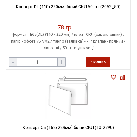
Конверт DL (110х220мм) білий СКЛ 50 шт (2052_50)
78 грн
формат - E65(DL) (110 х 220 мм) / клей - СКЛ (самоклейний) /
папір - офсет 75 г/м2 / тангір (заливка) - ні / клапан - прямий /
вікно - ні / 50 шт в упаковці
-
+
У КОШИК
Конверт С5 (162х229мм) білий СКЛ (10-2790)