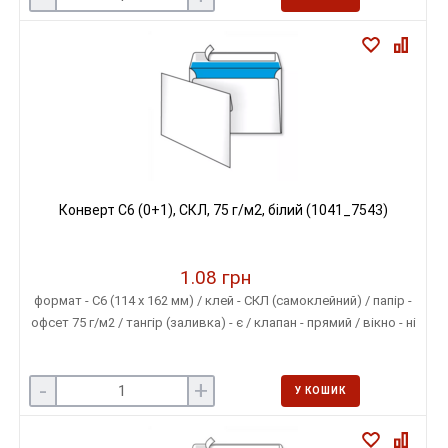
Конверт C6 (0+1), СКЛ, 75 г/м2, білий (1041_7543)
1.08 грн
формат - С6 (114 х 162 мм) / клей - СКЛ (самоклейний) / папір -
офсет 75 г/м2 / тангір (заливка) - є / клапан - прямий / вікно - ні
-
+
У КОШИК