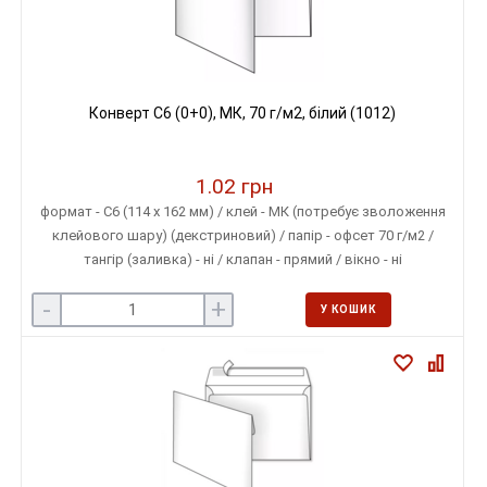
Конверт C6 (0+0), МК, 70 г/м2, білий (1012)
1.02 грн
формат - С6 (114 х 162 мм) / клей - МК (потребує зволоження
клейового шару) (декстриновий) / папір - офсет 70 г/м2 /
тангір (заливка) - ні / клапан - прямий / вікно - ні
-
+
У КОШИК