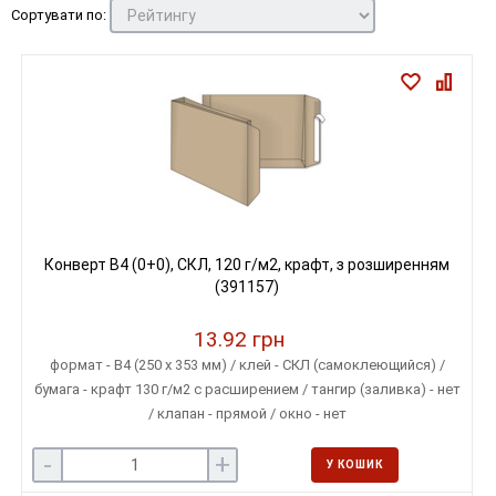
Сортувати по:
Конверт B4 (0+0), СКЛ, 120 г/м2, крафт, з розширенням
(391157)
13.92 грн
формат - B4 (250 х 353 мм) / клей - СКЛ (самоклеющийся) /
бумага - крафт 130 г/м2 с расширением / тангир (заливка) - нет
/ клапан - прямой / окно - нет
-
+
У КОШИК