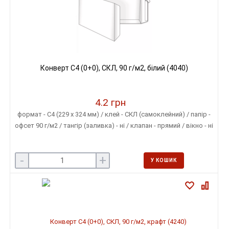
Конверт C4 (0+0), СКЛ, 90 г/м2, білий (4040)
4.2 грн
формат - С4 (229 х 324 мм) / клей - СКЛ (самоклейний) / папір -
офсет 90 г/м2 / тангір (заливка) - ні / клапан - прямий / вікно - ні
-
+
У КОШИК