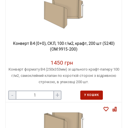
Конверт B4 (0+0), СКЛ, 100 г/м2, крафт, 200 шт (5240)
(OM.9915-200)
1450 грн
Конверт формату В4 (250х353мм) зі щільного крафт-паперу 100
г/м2, самоклейний клапан по короткій стороні з відривною
стрічкою, в упаковці 200 шт.
-
+
У КОШИК