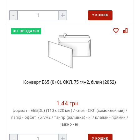
-
+
У КОШИК
ХІТ ПРОДАЖІВ
Конверт E65 (0+0), СКЛ, 75 г/м2, білий (2052)
1.44 грн
формат - E65(DL) (110 х 220 мм) / клей - СКЛ (самоклейний) /
папір - офсет 75 г/м2 / тангір (заливка) - ні / клапан - прямий /
вікно - ні
-
+
У КОШИК