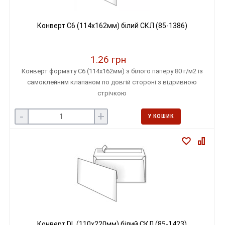
Конверт С6 (114х162мм) білий СКЛ (85-1386)
1.26 грн
Конверт формату С6 (114х162мм) з білого паперу 80 г/м2 із
самоклейним клапаном по довгій стороні з відривною
стрічкою
-
+
У КОШИК
Конверт DL (110х220мм) білий СКЛ (85-1423)