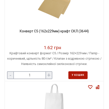
Конверт С5 (162х229мм) крафт СКЛ (3644)
1.62 грн
Крафтовий конверт формат С5 / Розмір 162×229 мм / Папір -
коричневий, щільність 80 г/м² / Клапан з відривною стрічкою /
Наявність самоклейної силіконової стрічки.
-
+
У КОШИК