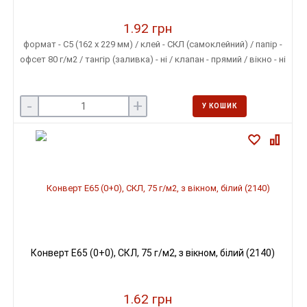
1.92 грн
формат - С5 (162 х 229 мм) / клей - СКЛ (самоклейний) / папір -
офсет 80 г/м2 / тангір (заливка) - ні / клапан - прямий / вікно - ні
-
+
У КОШИК
Конверт E65 (0+0), СКЛ, 75 г/м2, з вікном, білий (2140)
1.62 грн