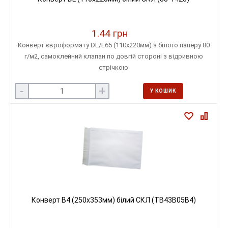
1.44 грн
Конверт євроформату DL/Е65 (110х220мм) з білого паперу 80
г/м2, самоклейний клапан по довгій стороні з відривною
стрічкою
-
+
У КОШИК
Конверт В4 (250х353мм) білий СКЛ (TB43B05B4)