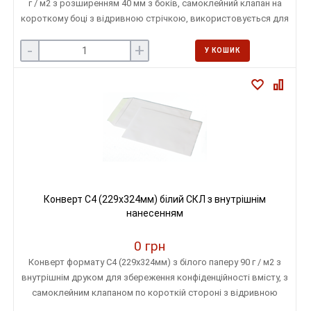
г / м2 з розширенням 40 мм з боків, самоклейний клапан на
короткому боці з відривною стрічкою, використовується для
відправки багатосторінкових документів, каталогів, журналів.
-
+
У КОШИК
Конверт С4 (229х324мм) білий СКЛ з внутрішнім
нанесенням
0 грн
Конверт формату С4 (229х324мм) з білого паперу 90 г / м2 з
внутрішнім друком для збереження конфіденційності вмісту, з
самоклейним клапаном по короткій стороні з відривною
стрічкою