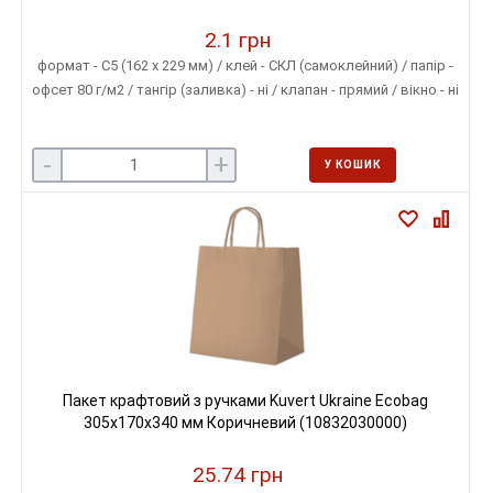
2.1 грн
формат - С5 (162 х 229 мм) / клей - СКЛ (самоклейний) / папір -
офсет 80 г/м2 / тангір (заливка) - ні / клапан - прямий / вікно - ні
-
+
У КОШИК
Пакет крафтовий з ручками Kuvert Ukraine Ecobag
305х170х340 мм Коричневий (10832030000)
25.74 грн