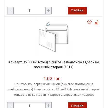
-
+
У КОШИК
Конверт С6 (114х162мм) білий МК з печаткою адреси на
зовнішній стороні (1014)
1.02 грн
Поштові конверти С6 (0+0) МК (вимагає зволоження
клейового шару) / папір - офсет 70 г/м2 / На зовнішній стороні
конверта надруковані: «адреса відправника», «адреса
одержувача»
-
+
У КОШИК