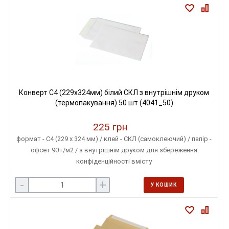
Конверт С4 (229х324мм) білий СКЛ з внутрішнім друком
(термопакування) 50 шт (4041_50)
225 грн
формат - С4 (229 х 324 мм) / клей - СКЛ (самоклеючий) / папір -
офсет 90 г/м2 / з внутрішнім друком для збереження
конфіденційності вмісту
-
+
У КОШИК