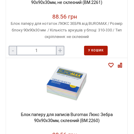
90х90х30мм, не склеєний (BM.2261)
88.56 грн
Блок паперу для нотаток ЛЮКС ЗЕБРА від BUROMAX / Розмір
блоку 90х90х30 мм / Кількість аркушів у блоці: 310-330 / Тип
скріплення: не склеєний
-
+
У КОШИК
Блок паперу для записів Buromax Люкс Зебра
90х90х30мм, склеєний (BM.2260)