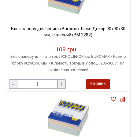
Блок паперу для записів Buromax Люкс Декор 90х90х30
мм, склеєний (BM.2282)
109 грн
Блок паперу для нотаток ЛЮКС ДЕКОР від BUROMAX / Розмір
блоку 90х90х30 мм / Кількість аркушів у блоці: 285-300 / Тип
скріплення: склеєний
-
+
У КОШИК