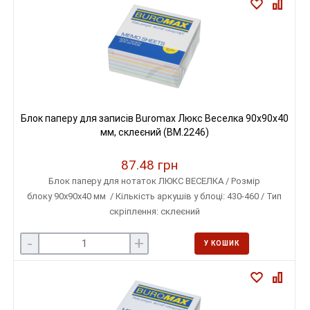
Блок паперу для записів Buromax Люкс Веселка 90х90х40
мм, склеєний (BM.2246)
87.48 грн
Блок паперу для нотаток ЛЮКС ВЕСЕЛКА / Розмір
блоку 90х90х40 мм / Кількість аркушів у блоці: 430-460 / Тип
скріплення: склеєний
-
+
У КОШИК