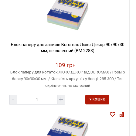
Блок паперу для записів Buromax Люкс Декор 90х90х30
мм, не склеєний (BM.2283)
109 грн
Блок паперу для нотаток ЛЮКС ДЕКОР від BUROMAX / Розмір
блоку 90х90х30 мм / Кількість аркушів у блоці: 285-300 / Тип
скріплення: не склеєний
-
+
У КОШИК