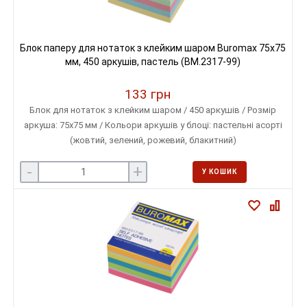
Блок паперу для нотаток з клейким шаром Buromax 75х75
мм, 450 аркушів, пастель (BM.2317-99)
133 грн
Блок для нотаток з клейким шаром / 450 аркушів / Розмір
аркуша: 75х75 мм / Кольори аркушів у блоці: пастельні асорті
(жовтий, зелений, рожевий, блакитний)
-
+
У КОШИК