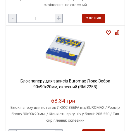
скріплення: не склеєний
-
+
У КОШИК
Блок паперу для записів Buromax Люкс Зебра
90х90х20мм, склеєний (BM.2258)
68.34 грн
Блок паперу для нотаток ЛЮКС ЗЕБРА від BUROMAX / Розмір
блоку 90х90х20 мм / Кількість аркушів у блоці: 205-220 / Тип
скріплення: склеєний