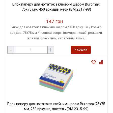
Блок паперу для нотаток з клейким шаром Buromax,
75х75 мм, 450 аркушів, неон (BM.2317-98)
147 грн
Блок для нотаток з клейким шаром / 450 аркушів / Розмір
аркуша: 75х75 мм / неонові асорті (помаранчевий, рожевий,
жовтий, блакитний, салатовий, білий)
-
+
У КОШИК
Блок паперу для нотаток з клейким шаром Buromax 75х75
мм, 250 аркушів, пастель (BM.2315-99)