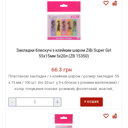
Закладки блискучі з клейким шаром ZiBi Super Girl
55x15мм 5x20л (ZB.15350)
66.3 грн
Пластикові закладки / з клейким шаром / розмір закладки: 55
х 15 мм / 100 шт. (по 20 шт. у 5-х блоках з різними малюнками) /
колір тонування основи: рожевий, фіолетовий, жовтий,
зелений, помаранчевий
-
+
У КОШИК