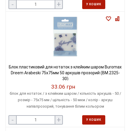
-
+
У КОШИК
Блок пластиковий для нотаток з клейким шаром Buromax
Dreem Arabeski 75x75мм 50 аркушів прозорий (BM.2325-
30)
33.06 грн
блок для нотаток / з клейким шаром / кількість аркушів - 50 /
розмір - 75х75 мм / щільність - 50 мкм / колір - аркуш
напівпрозорий, тонування білим кольором
-
+
У КОШИК