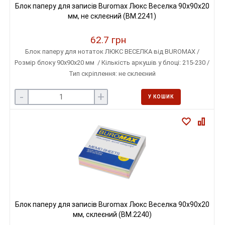
Блок паперу для записів Buromax Люкс Веселка 90х90х20
мм, не склеєний (BM.2241)
62.7 грн
Блок паперу для нотаток ЛЮКС ВЕСЕЛКА від BUROMAX /
Розмір блоку 90х90х20 мм / Кількість аркушів у блоці: 215-230 /
Тип скріплення: не склеєний
-
+
У КОШИК
Блок паперу для записів Buromax Люкс Веселка 90х90х20
мм, склеєний (BM.2240)