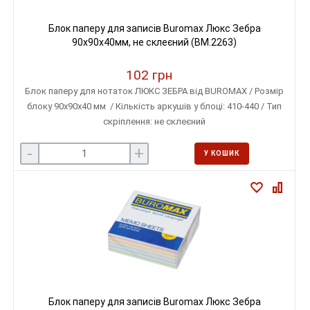
Блок паперу для записів Buromax Люкс Зебра
90х90х40мм, не склеєний (BM.2263)
102 грн
Блок паперу для нотаток ЛЮКС ЗЕБРА від BUROMAX / Розмір
блоку 90х90х40 мм / Кількість аркушів у блоці: 410-440 / Тип
скріплення: не склеєний
-
+
У КОШИК
Блок паперу для записів Buromax Люкс Зебра