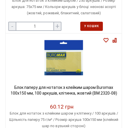
Блок для нотаток з клейким шаром / 250 аркушів / Розмір
аркуша: 75х75 мм / Кольори аркушів у блоці: неонові асорті
(жовтий, рожевий, блакитний, салатовий)
-
+
У КОШИК
Блок паперу для нотаток з клейким шаром Buromax
100х150 мм, 100 аркушів, клітинка, жовтий (BM.2320-08)
60.12 грн
Блок для нотаток з клейким шаром у клітинку / 100 аркушів /
Щільність паперу 75 г/м² / Розмір аркуша 100х150 мм (клейкий
шар по вузький стороні)