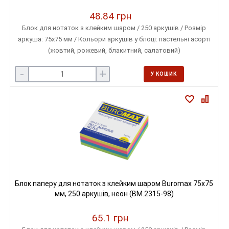
48.84 грн
Блок для нотаток з клейким шаром / 250 аркушів / Розмір
аркуша: 75х75 мм / Кольори аркушів у блоці: пастельні асорті
(жовтий, рожевий, блакитний, салатовий)
-
+
У КОШИК
Блок паперу для нотаток з клейким шаром Buromax 75х75
мм, 250 аркушів, неон (BM.2315-98)
65.1 грн