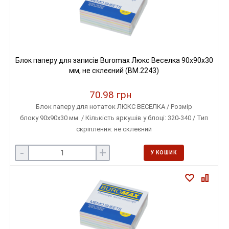
Блок паперу для записів Buromax Люкс Веселка 90х90х30
мм, не склеєний (BM.2243)
70.98 грн
Блок паперу для нотаток ЛЮКС ВЕСЕЛКА / Розмір
блоку 90х90х30 мм / Кількість аркушів у блоці: 320-340 / Тип
скріплення: не склеєний
-
+
У КОШИК