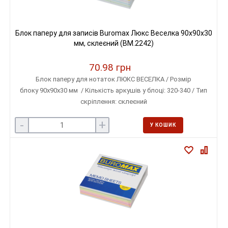
Блок паперу для записів Buromax Люкс Веселка 90х90х30
мм, склеєний (BM.2242)
70.98 грн
Блок паперу для нотаток ЛЮКС ВЕСЕЛКА / Розмір
блоку 90х90х30 мм / Кількість аркушів у блоці: 320-340 / Тип
скріплення: склеєний
-
+
У КОШИК