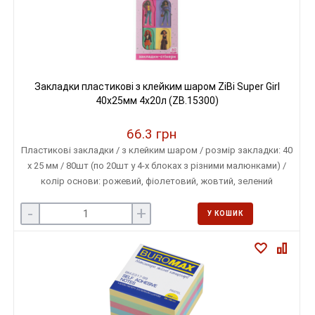
Закладки пластикові з клейким шаром ZiBi Super Girl
40x25мм 4x20л (ZB.15300)
66.3 грн
Пластикові закладки / з клейким шаром / розмір закладки: 40
х 25 мм / 80шт (по 20шт у 4-х блоках з різними малюнками) /
колір основи: рожевий, фіолетовий, жовтий, зелений
-
+
У КОШИК