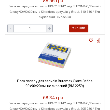
88.56 грн
Блок паперу для нотаток ЛЮКС ЗЕБРА від BUROMAX / Розмір
блоку 90х90х30 мм / Кількість аркушів у блоці: 310-330 / Тип
скріплення: склеєний
-
+
У КОШИК
Блок паперу для записів Buromax Люкс Зебра
90х90х20мм, не склеєний (BM.2259)
68.34 грн
Блок паперу для нотаток ЛЮКС ЗЕБРА від BUROMAX / Розмір
блоку 90х90х20 мм / Кількість аркушів у блоці: 205-220 / Тип