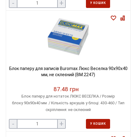
-
+
У КОШИК
Блок паперу для записів Buromax Люкс Веселка 90х90х40
мм, не склеєний (BM.2247)
87.48 грн
Блок паперу для нотаток ЛЮКС ВЕСЕЛКА / Розмір
блоку 90х90х40 мм / Кількість аркушів у блоці: 430-460 / Тип
скріплення: не склеєний
-
+
У КОШИК