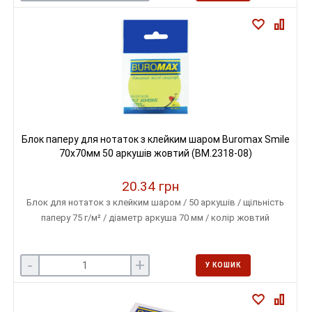
Блок паперу для нотаток з клейким шаром Buromax Smile
70x70мм 50 аркушів жовтий (BM.2318-08)
20.34 грн
Блок для нотаток з клейким шаром / 50 аркушів / щільність
паперу 75 г/м² / діаметр аркуша 70 мм / колір жовтий
-
+
У КОШИК