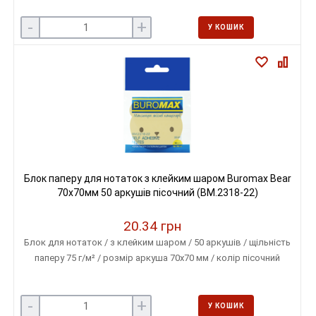
-
+
У КОШИК
Блок паперу для нотаток з клейким шаром Buromax Bear
70x70мм 50 аркушів пісочний (BM.2318-22)
20.34 грн
Блок для нотаток / з клейким шаром / 50 аркушів / щільність
паперу 75 г/м² / розмір аркуша 70х70 мм / колір пісочний
-
+
У КОШИК