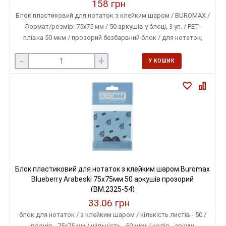
158 грн
Блок пластиковий для нотаток з клейким шаром / BUROMAX /
Формат/розмір: 75х75 мм / 50 аркушів у блоці, 3 уп. / PET-
плівка 50 мкм / прозорий безбарвний блок / для нотаток,
закладок і позначок у документах
-
+
У КОШИК
Блок пластиковий для нотаток з клейким шаром Buromax
Blueberry Arabeski 75x75мм 50 аркушів прозорий
(BM.2325-54)
33.06 грн
блок для нотаток / з клейким шаром / кількість листів - 50 /
розмір - 75х75 мм / щільність - 50 мкм / колір - аркуш