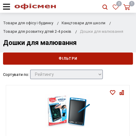
RU
|
UA
0
1
Товари для офісу і будинку
Канцтовари для школи
Товари для розвитку дітей 2-4 років
Дошки для малювання
Дошки для малювання
ФІЛЬТРИ
Сортувати по: