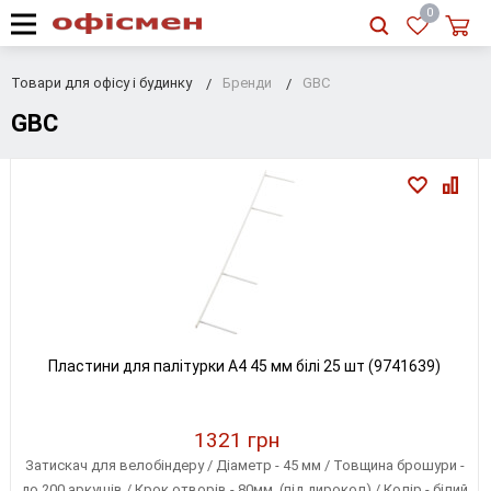
RU
|
UA
0
Товари для офісу і будинку
Бренди
GBC
GBC
Пластини для палітурки A4 45 мм білі 25 шт (9741639)
1321 грн
Затискач для велобіндеру / Діаметр - 45 мм / Товщина брошури -
до 200 аркушів / Крок отворів - 80мм. (під дирокол) / Колір - білий