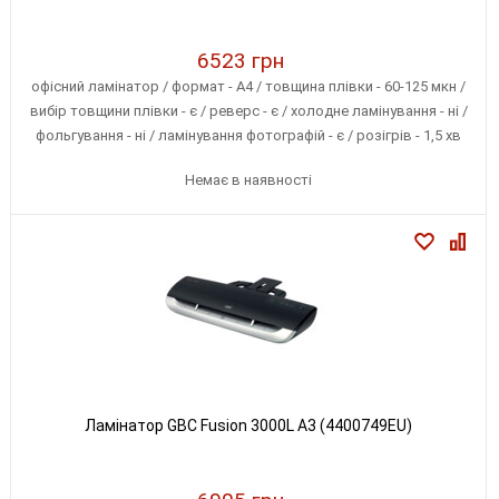
6523 грн
офісний ламінатор / формат - А4 / товщина плівки - 60-125 мкн /
вибір товщини плівки - є / реверс - є / холодне ламінування - ні /
фольгування - ні / ламінування фотографій - є / розігрів - 1,5 хв
Немає в наявності
Ламінатор GBC Fusion 3000L A3 (4400749EU)