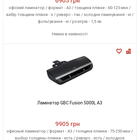
6905 грн
офісний ламінатор / формат - А3 / товщина плівки - 60-125 мкн /
вибір товщини плівки - є / реверс - так / холодне ламінування - ні /
фольгування - ні / розігрів - 1,5 хв
Немає в наявності
Ламінатор GBC Fusion 5000L A3
9905 грн
офисный ламинатор / формат - А3 / толщина пленки - 75-250 мкн /
выбор толщины пленки - есть / реверс - есть / холодное