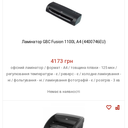
Ламінатор GBC Fusion 1100L A4 (4400746EU)
4173 грн
офісний ламінатор / формат - А4 / товщина плівки - 125 мкн /
регулювання температури - є / реверс - є / холодне ламінування -
ні / фольгування - ні / ламінування фотографій - є / розігрів - 3 хв
Немає в наявності