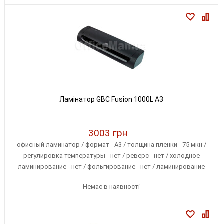
Ламінатор GBC Fusion 1000L A3
3003 грн
офисный ламинатор / формат - А3 / толщина пленки - 75 мкн /
регулировка температуры - нет / реверс - нет / холодное
ламинирование - нет / фольгирование - нет / ламинирование
фотографий - нет / разогрев - 5 мин
Немає в наявності