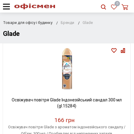
RU
|
UA
0
Товари для офісу і будинку
Бренди
Glade
Glade
Освіжувач повітря Glade Індонезійський сандал 300 мл
(gl.15284)
166 грн
Освіжувач повітря Glade з ароматом індонезійського сандалу /
Об'єм: 300 мл / Позбавляє від неприємних запахів