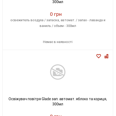
300мл
0 грн
освежитель воздуха / запаска, автомат. / запах - лаванда и
ваниль / объем - 300мл
Немає в наявності
Освіжувач повітря Glade зап. автомат. яблоко та кориця,
300мл