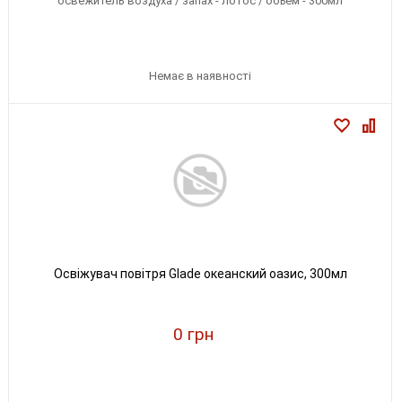
освежитель воздуха / запах - лотос / объем - 300мл
Немає в наявності
Освіжувач повітря Glade океанский оазис, 300мл
0 грн