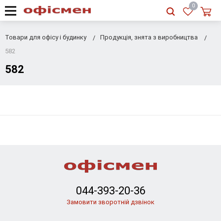
RU
|
UA
0
Товари для офісу і будинку
Продукція, знята з виробництва
582
582
044-393-20-36
Замовити зворотній дзвінок