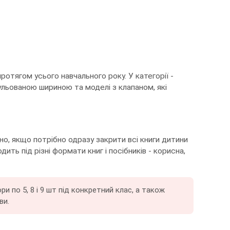
ротягом усього навчального року. У категорії -
гульованою шириною та моделі з клапаном, які
чно, якщо потрібно одразу закрити всі книги дитини
ить під різні формати книг і посібників - корисна,
 по 5, 8 і 9 шт під конкретний клас, а також
ви.