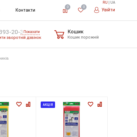
RU
|
UA
0
0
Увійти
и
Контакти
393-20-36
Кошик
Показати
Кошик порожній
ти зворотній дзвінок
ників
АКЦІЯ