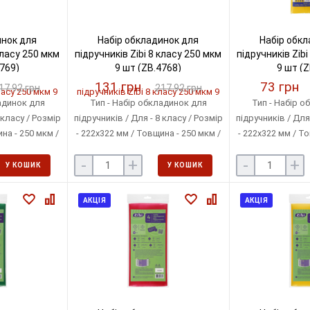
инок для
Набір обкладинок для
Набір обкл
класу 250 мкм
підручників Zibi 8 класу 250 мкм
підручників Zibi
4769)
9 шт (ZB.4768)
9 шт (Z
131 грн
73 грн
17.92 грн
217.92 грн
адинок для
Тип - Набір обкладинок для
Тип - Набір о
 класу / Розмір
підручників / Для - 8 класу / Розмір
підручників / Для 
на - 250 мкм /
- 222х322 мм / Товщина - 250 мкм /
- 222х322 мм / То
ен / Кількість
Матеріал - Поліетилен / Кількість
Матеріал - Поліе
-
+
-
+
- 9 шт
в упаковці - 9 шт
в упаков
У КОШИК
У КОШИК
АКЦІЯ
АКЦІЯ