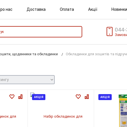
ро нас
Доставка
Оплата
Акції
Новинк
044-
Замови
ошити, щоденники та обкладинки
Обкладинки для зошитів та підруч
АКЦІЯ
АКЦІЯ