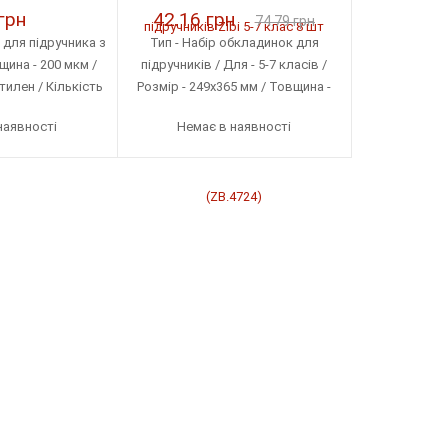
грн
42.16 грн
74.79 грн
 для підручника з
Тип - Набір обкладинок для
ина - 200 мкм /
підручників / Для - 5-7 класів /
тилен / Кількість
Розмір - 249х365 мм / Товщина -
ці - 5 шт
200 мкм / Матеріал - Поліетилен /
наявності
Немає в наявності
Кількість в упаковці - 8 шт