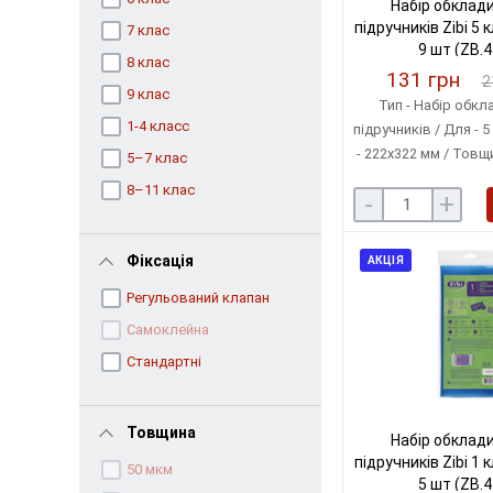
Набір обклад
підручників Zibi 5 
7 клас
9 шт (ZB.
8 клас
131 грн
2
9 клас
Тип - Набір обкл
1-4 класc
підручників / Для - 5
- 222х322 мм / Товщи
5–7 клас
Матеріал - Поліетил
8–11 клас
-
+
в упаковці 
Фіксація
АКЦІЯ
Регульований клапан
Самоклейна
Стандартні
Товщина
Набір обклад
підручників Zibi 1 
50 мкм
5 шт (ZB.