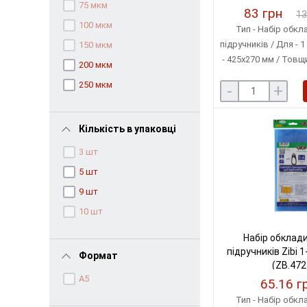
75 мкм
83 грн
13
100 мкм
Тип - Набір обкл
підручників / Для - 1
150 мкм
- 425х270 мм / Товщи
200 мкм
Матеріал - Поліетил
250 мкм
-
+
в упаковці 
Кількість в упаковці
3 шт
5 шт
9 шт
10 шт
Набір обклад
підручників Zibi 1
Формат
(ZB.472
А5
65.16 г
Тип - Набір обкл