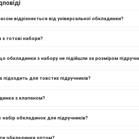
дповіді
ласом відрізняється від універсальної обкладинки?
в є готові набори?
о обкладинки з набору не підійшли за розміром підручн
 підходить для товстих підручників?
динка з клапаном?
 набір обкладинок для підручників?
ти обкладинки оптом?