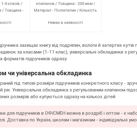
 1-4 класів /
клапаном / Товщина - 200 мкм /
м / Товщина -
Матеріал - Поліетилен / Кількість
- Поліетилен /
в упаковці - 5 шт
вності
Немає в наявності
овці - 5 шт
ручника захищає книгу від подряпин, вологи й затертих кутів п
адинок за класами (1-11 клас), універсальні обкладинки з ре
ка форматів підручників одразу.
ом чи універсальна обкладинка
браний під типові розміри підручників конкретного класу - зру
й рік. Універсальна обкладинка з регульованим клапаном підход
зних розмірів або купуються одразу на кількох дітей.
и для підручників в ОФІСМЕН можна в роздріб і оптом - є набори
лі. Доставка по Україні, школам і магазинам - індивідуальні умо