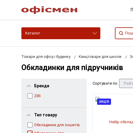
П
Каталог
Товари для офісу і будинку
Канцтовари для школи
З
Обкладинки для підручників
Сортувати по:
Бренди
ZiBi
АКЦІЯ
Тип товару
Обкладинки для зошитів