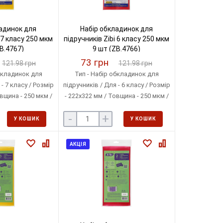
адинок для
Набір обкладинок для
 7 класу 250 мкм
підручників Zibi 6 класу 250 мкм
B.4767)
9 шт (ZB.4766)
73 грн
121.98 грн
121.98 грн
бкладинок для
Тип - Набір обкладинок для
- 7 класу / Розмір
підручників / Для - 6 класу / Розмір
вщина - 250 мкм /
- 222х322 мм / Товщина - 250 мкм /
тилен / Кількість
Матеріал - Поліетилен / Кількість
-
+
ці - 9 шт
в упаковці - 9 шт
У КОШИК
У КОШИК
АКЦІЯ