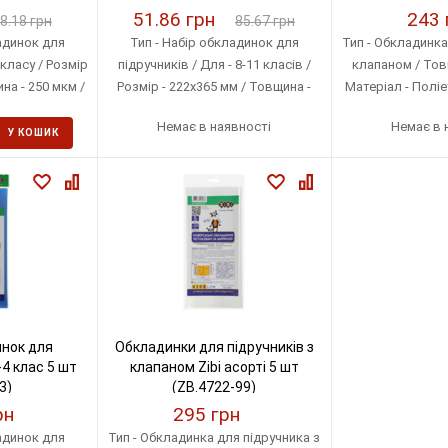
51.86 грн
243 
8.18 грн
85.67 грн
адинок для
Тип - Набір обкладинок для
Тип - Обкладинка
 класу / Розмір
підручників / Для - 8-11 класів /
клапаном / Товщ
на - 250 мкм /
Розмір - 222х365 мм / Товщина -
Матеріал - Поліе
ен / Кількість
200 мкм / Матеріал - Поліетилен /
в упаков
Немає в наявності
Немає в 
- 5 шт
Кількість в упаковці - 9 шт
У КОШИК
инок для
Обкладинки для підручників з
-4 клас 5 шт
клапаном Zibi асорті 5 шт
3)
(ZB.4722-99)
рн
295 грн
адинок для
Тип - Обкладинка для підручника з