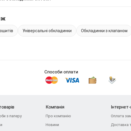
ож
ошитів
Універсальні обкладинки
Обкладинки з клапаном
Способи оплати
товарів
Компанія
Інтернет
оби з паперу
Про компанію
Оплата за
ри
Новини
Доставка 