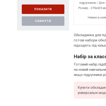
підручників / Для -
Розмір - 270х425 м
ПОКАЗАТИ
200 мкм / Матеріал 
Немає в ная
Кількість в упак
СКИНУТИ
Обкладинка для під
готові набори обкл
підходять під кіль
Набір за клас
Готовий набір піді
на новий навчальни
якщо підручники рі
Купити обкладинк
універсальні моде