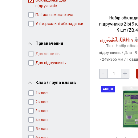
Обкладинки для
підручників
Плівка самоклеюча
Набір обклад
Універсальні обкладинки
підручників Zibi 9 
9 шт (ZB.
131 грн
2
Призначення
Тип - Набір обкл
підручників / Для - 9
Для зошитів
- 249х365 мм / Товщи
Для підручників
Матеріал - Поліетил
-
+
в упаковці 
Клас / група класів
АКЦІЯ
1 клас
2 клас
3 клас
4 клас
5 клас
6 клас