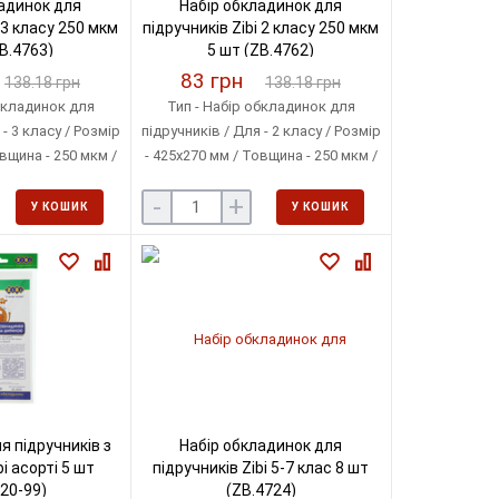
адинок для
Набір обкладинок для
 3 класу 250 мкм
підручників Zibi 2 класу 250 мкм
B.4763)
5 шт (ZB.4762)
83 грн
138.18 грн
138.18 грн
бкладинок для
Тип - Набір обкладинок для
- 3 класу / Розмір
підручників / Для - 2 класу / Розмір
вщина - 250 мкм /
- 425х270 мм / Товщина - 250 мкм /
тилен / Кількість
Матеріал - Поліетилен / Кількість
-
+
ці - 5 шт
в упаковці - 5 шт
У КОШИК
У КОШИК
 підручників з
Набір обкладинок для
i асорті 5 шт
підручників Zibi 5-7 клас 8 шт
20-99)
(ZB.4724)