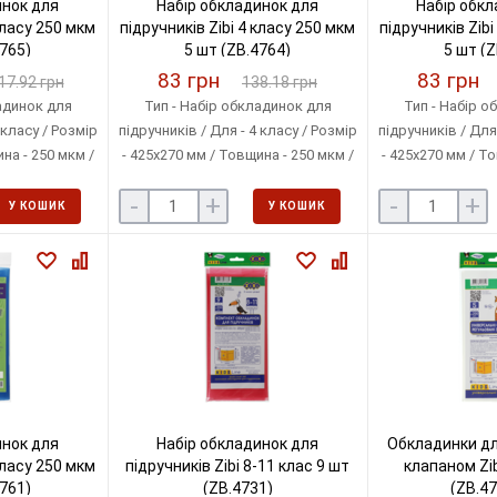
инок для
Набір обкладинок для
Набір обкл
класу 250 мкм
підручників Zibi 4 класу 250 мкм
підручників Zibi
4765)
5 шт (ZB.4764)
5 шт (Z
83 грн
83 грн
17.92 грн
138.18 грн
адинок для
Тип - Набір обкладинок для
Тип - Набір о
 класу / Розмір
підручників / Для - 4 класу / Розмір
підручників / Для 
на - 250 мкм /
- 425х270 мм / Товщина - 250 мкм /
- 425х270 мм / То
ен / Кількість
Матеріал - Поліетилен / Кількість
Матеріал - Поліе
-
+
-
+
- 9 шт
в упаковці - 5 шт
в упаков
У КОШИК
У КОШИК
инок для
Набір обкладинок для
Обкладинки для
класу 250 мкм
підручників Zibi 8-11 клас 9 шт
клапаном Zib
4761)
(ZB.4731)
(ZB.47