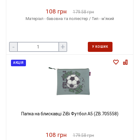
108 грн
179.58 грн
Матеріал - бавовна та поліестер / Тип - м'який
-
+
У КОШИК
АКЦІЯ
Папка на блискавці ZiBi Футбол А5 (ZB.705558)
108 грн
179.58 грн