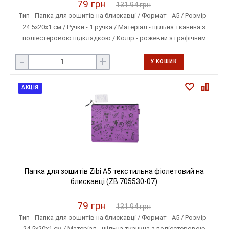
79 грн
131.94 грн
Тип - Папка для зошитів на блискавці / Формат - A5 / Розмір -
24.5х20х1 см / Ручки - 1 ручка / Матеріал - щільна тканина з
поліестеровою підкладкою / Колір - рожевий з графічним
принтом
-
+
У КОШИК
АКЦІЯ
Папка для зошитів Zibi A5 текстильна фіолетовий на
блискавці (ZB.705530-07)
79 грн
131.94 грн
Тип - Папка для зошитів на блискавці / Формат - A5 / Розмір -
24.5х20х1 см / Матеріал - щільна тканина з поліестеровою