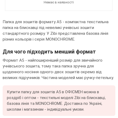
Немає в наявності
Папка для зошитів формату А5 - компактна текстильна
папка на блискавці під невеликі учнівські зошити
стандартного розміру. У Zibi представлена базова лінія
різних кольорів і серія MONOCHROME.
Для чого підходить менший формат
Формат А5 - найпоширеніший розмір для звичайного
учнівського зошита, тому така папка зручна для
щоденного носіння одного-двох зошитів окремо від
великих підручників. Частина моделей має ручку-петельку.
Купити папку для зошитів А5 в ОФІСМЕН можна в
роздріб і оптом - текстильні моделі Zibi на блискавці,
базова лінія та MONOCHROME. Доставка по Україні,
школам і магазинам - індивідуальні умови.