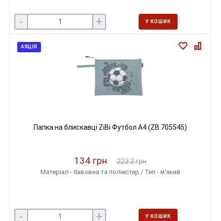
-
+
У КОШИК
АКЦІЯ
Папка на блискавці ZiBi Футбол А4 (ZB.705545)
134 грн
223.2 грн
Матеріал - бавовна та поліестер / Тип - м'який
-
+
У КОШИК