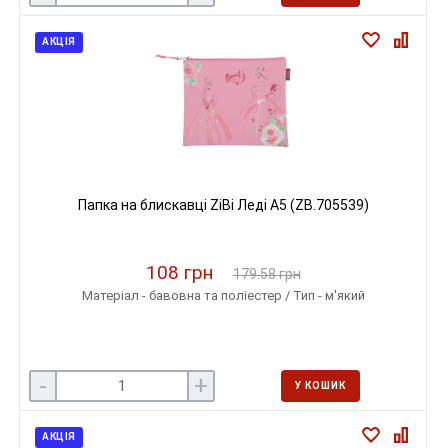
АКЦІЯ
Папка на блискавці ZiBi Леді А5 (ZB.705539)
108 грн
179.58 грн
Матеріал - бавовна та поліестер / Тип - м'який
-
+
У КОШИК
АКЦІЯ