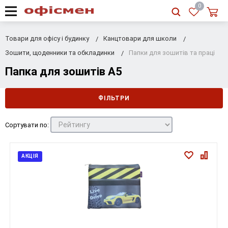
RU
|
UA
0
Товари для офісу і будинку
Канцтовари для школи
Зошити, щоденники та обкладинки
Папки для зошитів та праці
Папка для зошитів А5
ФІЛЬТРИ
Сортувати по:
АКЦІЯ