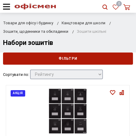
RU
|
UA
0
Товари для офісу і будинку
Канцтовари для школи
Зошити, щоденники та обкладинки
Зошити шкільні
Набори зошитів
ФІЛЬТРИ
Сортувати по:
АКЦІЯ