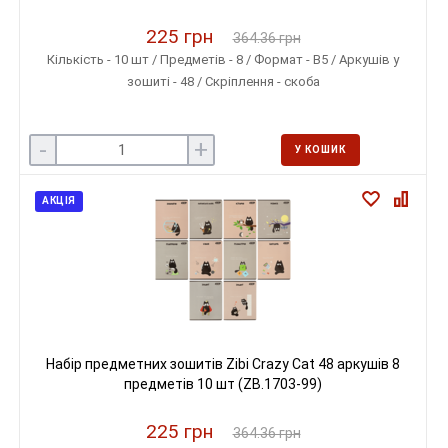
225 грн
364.36 грн
Кількість - 10 шт / Предметів - 8 / Формат - B5 / Аркушів у
зошиті - 48 / Скріплення - скоба
-
+
У КОШИК
АКЦІЯ
Набір предметних зошитів Zibi Crazy Cat 48 аркушів 8
предметів 10 шт (ZB.1703-99)
225 грн
364.36 грн