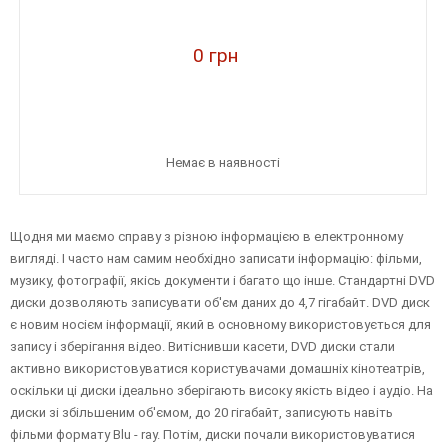
0 грн
Немає в наявності
Щодня ми маємо справу з різною інформацією в електронному
вигляді. І часто нам самим необхідно записати інформацію: фільми,
музику, фотографії, якісь документи і багато що інше. Стандартні DVD
диски дозволяють записувати об'єм даних до 4,7 гігабайт. DVD диск
є новим носієм інформації, який в основному використовується для
запису і зберігання відео. Витіснивши касети, DVD диски стали
активно використовуватися користувачами домашніх кінотеатрів,
оскільки ці диски ідеально зберігають високу якість відео і аудіо. На
диски зі збільшеним об'ємом, до 20 гігабайт, записують навіть
фільми формату Blu - ray. Потім, диски почали використовуватися