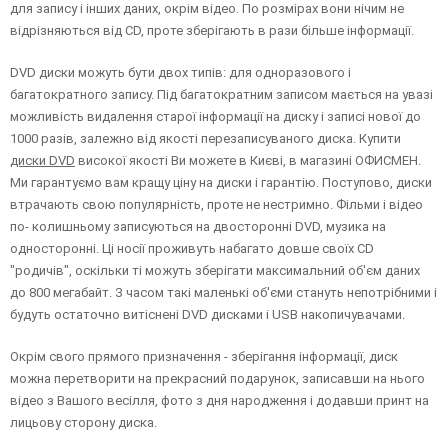
для запису і інших даних, окрім відео. По розмірах вони нічим не
відрізняються від CD, проте зберігають в рази більше інформації.
DVD диски можуть бути двох типів: для одноразового і
багатократного запису. Під багатократним записом мається на увазі
можливість видалення старої інформації на диску і записі нової до
1000 разів, залежно від якості перезаписуваного диска. Купити
диски DVD
високої якості Ви можете в Києві, в магазині ОФИСМЕН.
Ми гарантуємо вам кращу ціну на диски і гарантію. Поступово, диски
втрачають свою популярність, проте не нестримно. Фільми і відео
по- колишньому записуються на двосторонні DVD, музика на
односторонні. Ці носії проживуть набагато довше своїх CD
"родичів", оскільки ті можуть зберігати максимальний об'єм даних
до 800 мегабайт. З часом такі маленькі об'єми стануть непотрібними і
будуть остаточно витіснені DVD дисками і USB накопичувачами.
Окрім свого прямого призначення - зберігання інформації, диск
можна перетворити на прекрасний подарунок, записавши на нього
відео з Вашого весілля, фото з дня народження і додавши принт на
лицьову сторону диска.