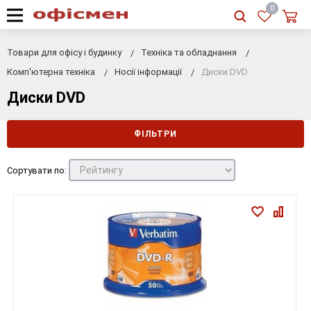
RU
|
UA
0
Товари для офісу і будинку
Техніка та обладнання
Комп'ютерна техніка
Носії інформації
Диски DVD
Диски DVD
ФІЛЬТРИ
Сортувати по: