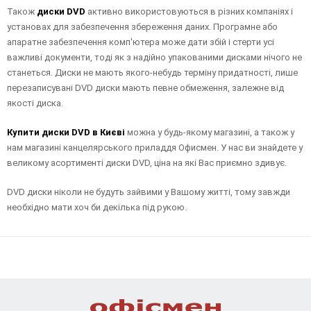
Також
диски DVD
активно використовуються в різних компаніях і
установах для забезпечення збереження даних. Програмне або
апаратне забезпечення комп'ютера може дати збій і стерти усі
важливі документи, тоді як з надійно упакованими дисками нічого не
станеться. Диски не мають якого-небудь терміну придатності, лише
перезаписувані DVD диски мають певне обмеження, залежне від
якості диска.
Купити диски DVD
в Києві
можна у будь-якому магазині, а також у
нам магазині канцелярського приладдя Офисмен. У нас ви знайдете у
великому асортименті диски DVD, ціна на які Вас приємно здивує.
DVD диски ніколи не будуть зайвими у Вашому житті, тому завжди
необхідно мати хоч би декілька під рукою.