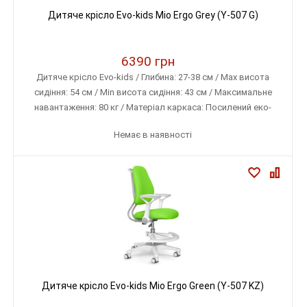
Дитяче крісло Evo-kids Mio Ergo Grey (Y-507 G)
6390 грн
Дитяче крісло Evo-kids / Глибина: 27-38 см / Max висота
сидіння: 54 см / Min висота сидіння: 43 см / Максимальне
навантаження: 80 кг / Матеріал каркаса: Посилений еко-
пластик / Матеріал оббивки: Тканина меблева (дихаюча)
Немає в наявності
Дитяче крісло Evo-kids Mio Ergo Green (Y-507 KZ)