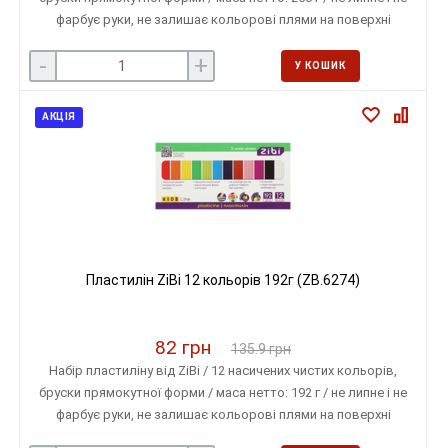
фарбує руки, не залишає кольорові плями на поверхні
-
+
У КОШИК
АКЦІЯ
Пластилін ZiBi 12 кольорів 192г (ZB.6274)
82 грн
135.9 грн
Набір пластиліну від ZiBi / 12 насичених чистих кольорів,
бруски прямокутної форми / маса нетто: 192 г / не липне і не
фарбує руки, не залишає кольорові плями на поверхні