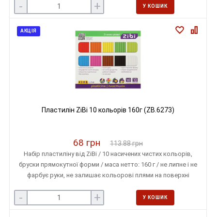
-
+
У КОШИК
АКЦІЯ
Пластилін ZiBi 10 кольорів 160г (ZB.6273)
68 грн
113.88 грн
Набір пластиліну від ZiBi / 10 насичених чистих кольорів,
бруски прямокутної форми / маса нетто: 160 г / не липне і не
фарбує руки, не залишає кольорові плями на поверхні
-
+
У КОШИК