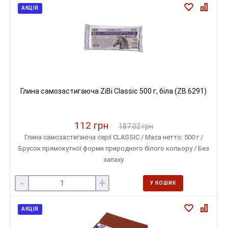
АКЦІЯ
Глина самозастигаюча ZiBi Classic 500 г, біла (ZB.6291)
112 грн
187.02 грн
Глина самозастигаюча серії CLASSIC / Маса нетто: 500 г /
Брусок прямокутної форми природного білого кольору / Без
запаху
-
+
У КОШИК
АКЦІЯ