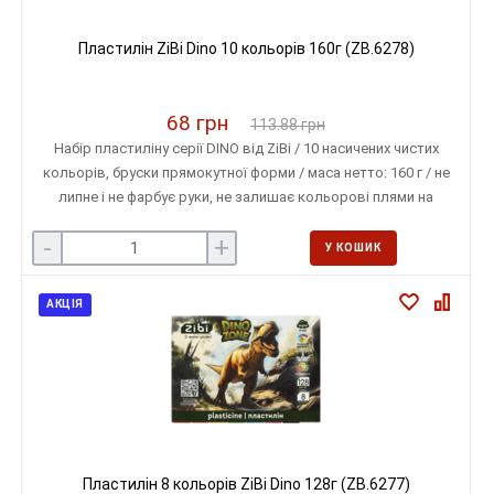
Пластилін ZiBi Dino 10 кольорів 160г (ZB.6278)
68 грн
113.88 грн
Набір пластиліну серії DINO від ZiBi / 10 насичених чистих
кольорів, бруски прямокутної форми / маса нетто: 160 г / не
липне і не фарбує руки, не залишає кольорові плями на
поверхні
-
+
У КОШИК
АКЦІЯ
Пластилін 8 кольорів ZiBi Dino 128г (ZB.6277)