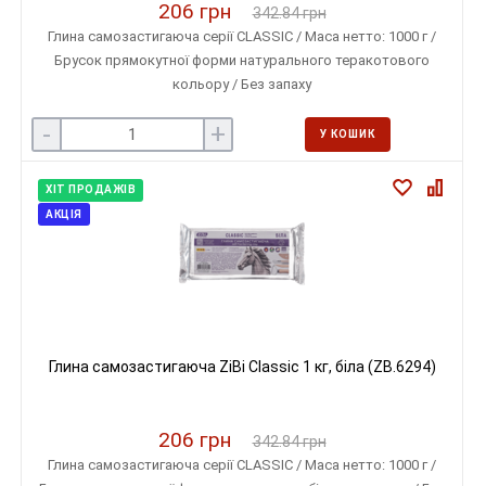
206 грн
342.84 грн
Глина самозастигаюча серії CLASSIC / Маса нетто: 1000 г /
Брусок прямокутної форми натурального теракотового
кольору / Без запаху
-
+
У КОШИК
ХІТ ПРОДАЖІВ
АКЦІЯ
Глина самозастигаюча ZiBi Classic 1 кг, біла (ZB.6294)
206 грн
342.84 грн
Глина самозастигаюча серії CLASSIC / Маса нетто: 1000 г /