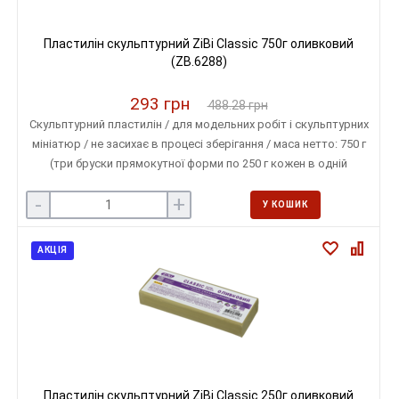
Пластилін скульптурний ZiBi Classic 750г оливковий
(ZB.6288)
293 грн
488.28 грн
Скульптурний пластилін / для модельних робіт і скульптурних
мініатюр / не засихає в процесі зберігання / маса нетто: 750 г
(три бруски прямокутної форми по 250 г кожен в одній
упаковці) / колір оливковий
-
+
У КОШИК
АКЦІЯ
Пластилін скульптурний ZiBi Classic 250г оливковий