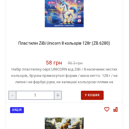
Пластилін ZiBi Unicorn 8 кольорів 128г (ZB.6280)
58 грн
96.3 грн
Набір пластиліну серії UNICORN від ZiBi / 8 насичених чистих
кольорів, бруски прямокутної форми / маса нетто: 128 г / не
липне і не фарбує руки, не залишає кольорові плями на
поверхні
-
+
У КОШИК
АКЦІЯ