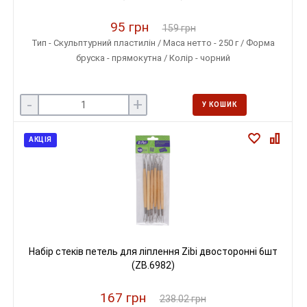
95 грн
159 грн
Тип - Скульптурний пластилін / Маса нетто - 250 г / Форма
бруска - прямокутна / Колір - чорний
-
+
У КОШИК
АКЦІЯ
Набір стеків петель для ліплення Zibi двосторонні 6шт
(ZB.6982)
167 грн
238.02 грн