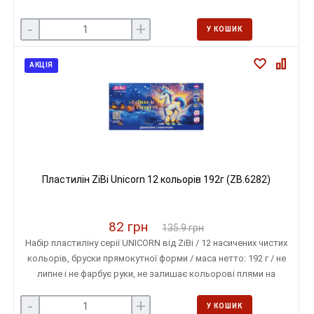
-
+
У КОШИК
АКЦІЯ
Пластилін ZiBi Unicorn 12 кольорів 192г (ZB.6282)
82 грн
135.9 грн
Набір пластиліну серії UNICORN від ZiBi / 12 насичених чистих
кольорів, бруски прямокутної форми / маса нетто: 192 г / не
липне і не фарбує руки, не залишає кольорові плями на
поверхні
-
+
У КОШИК