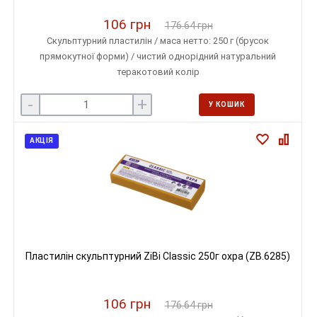
106 грн
176.64 грн
Скульптурний пластилін / маса нетто: 250 г (брусок
прямокутної форми) / чистий однорідний натуральний
теракотовий колір
-
+
У КОШИК
АКЦІЯ
Пластилін скульптурний ZiBi Classic 250г охра (ZB.6285)
106 грн
176.64 грн