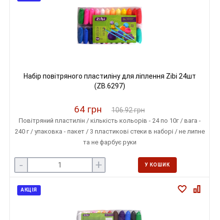
Набір повітряного пластиліну для ліплення Zibi 24шт
(ZB.6297)
64 грн
106.92 грн
Повітряний пластилін / кількість кольорів - 24 по 10г / вага -
240 г / упаковка - пакет / 3 пластикові стеки в наборі / не липне
та не фарбує руки
-
+
У КОШИК
АКЦІЯ