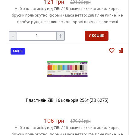
121 грн
201.96 грн
Набір пластиліну від ZiBi / 18 насичених чистих кольорів,
бруски прямокутної форми / маса нетто: 288 г / не липне і не
фарбує руки, не залишає кольорові плями на поверхні
-
+
У КОШИК
АКЦІЯ
Пластилін ZiBi 16 кольорів 256г (ZB.6275)
108 грн
179.94 грн
Набір пластиліну від ZiBi / 16 насичених чистих кольорів,
бруски прямокутної форми / маса нетто: 256 г / не липне і не