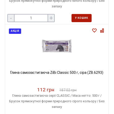
Брусок прямокутної форми природного білого кольору / Без
запаху
-
+
У КОШИК
АКЦІЯ
Глина самозастигаюча ZiBi Classic 500 г, сіра (ZB.6293)
112 грн
187.02 грн
Глина самозастигаюча серії CLASSIC / Маса нетто: 500 г /
Брусок прямокутної форми природного сірого кольору / Без
запаху