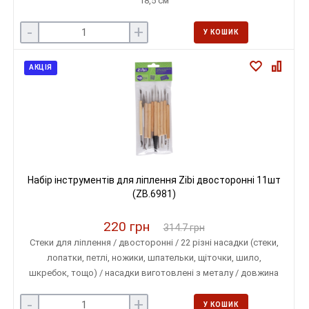
18,5 см
-
+
У КОШИК
АКЦІЯ
Набір інструментів для ліплення Zibi двосторонні 11шт
(ZB.6981)
220 грн
314.7 грн
Стеки для ліплення / двосторонні / 22 різні насадки (стеки,
лопатки, петлі, ножики, шпательки, щіточки, шило,
шкребок, тощо) / насадки виготовлені з металу / довжина
інструментів від 13 см до 19 см
-
+
У КОШИК