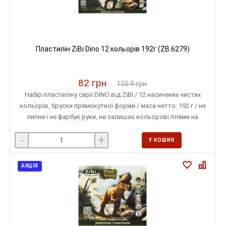
Пластилін ZiBi Dino 12 кольорів 192г (ZB.6279)
82 грн
135.9 грн
Набір пластиліну серії DINO від ZiBi / 12 насичених чистих
кольорів, бруски прямокутної форми / маса нетто: 192 г / не
липне і не фарбує руки, не залишає кольорові плями на
поверхні
-
+
У КОШИК
АКЦІЯ