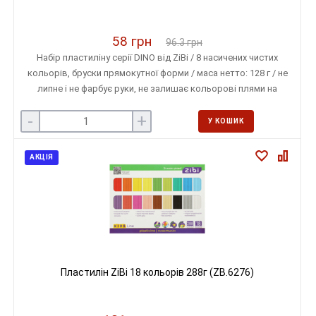
58 грн
96.3 грн
Набір пластиліну серії DINO від ZiBi / 8 насичених чистих
кольорів, бруски прямокутної форми / маса нетто: 128 г / не
липне і не фарбує руки, не залишає кольорові плями на
поверхні
-
+
У КОШИК
АКЦІЯ
Пластилін ZiBi 18 кольорів 288г (ZB.6276)