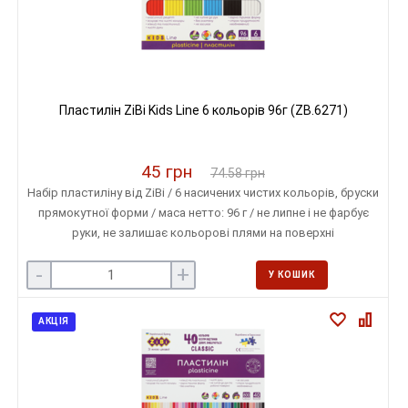
Пластилін ZiBi Kids Line 6 кольорів 96г (ZB.6271)
45 грн
74.58 грн
Набір пластиліну від ZiBi / 6 насичених чистих кольорів, бруски
прямокутної форми / маса нетто: 96 г / не липне і не фарбує
руки, не залишає кольорові плями на поверхні
-
+
У КОШИК
АКЦІЯ