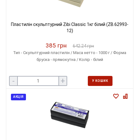
Пластилін скульптурний Zibi Classic 1кг білий (ZB.62993-
12)
385 грн
642.24 грн
Тип - Скульптурний пластилін / Маса нетто - 1000 г / Форма
бруска - прямокутна / Колір - білий
-
+
У КОШИК
АКЦІЯ