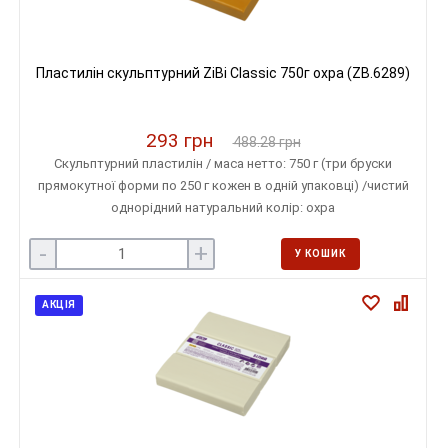
Пластилін скульптурний ZiBi Classic 750г охра (ZB.6289)
293 грн
488.28 грн
Скульптурний пластилін / маса нетто: 750 г (три бруски
прямокутної форми по 250 г кожен в одній упаковці) /чистий
однорідний натуральний колір: охра
-
+
У КОШИК
АКЦІЯ