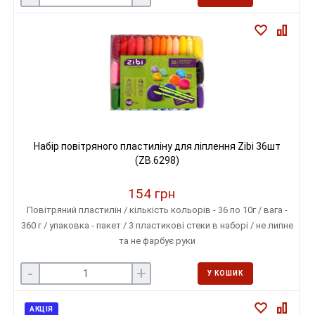
Набір повітряного пластиліну для ліплення Zibi 36шт
(ZB.6298)
154 грн
Повітряний пластилін / кількість кольорів - 36 по 10г / вага -
360 г / упаковка - пакет / 3 пластикові стеки в наборі / не липне
та не фарбує руки
-
+
У КОШИК
АКЦІЯ