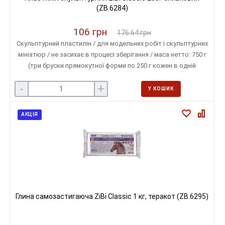
(ZB.6284)
106 грн
176.64 грн
Скульптурний пластилін / для модельних робіт і скульптурних
мініатюр / не засихає в процесі зберігання / маса нетто: 750 г
(три бруски прямокутної форми по 250 г кожен в одній
упаковці) / колір оливковий
-
+
У КОШИК
АКЦІЯ
Глина самозастигаюча ZiBi Classic 1 кг, теракот (ZB.6295)