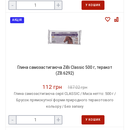
-
+
У КОШИК
АКЦІЯ
Глина самозастигаюча ZiBi Classic 500 г, теракот
(ZB.6292)
112 грн
187.02 грн
Глина самозастигаюча серії CLASSIC / Маса нетто: 500 г /
Брусок прямокутної форми природного теракотового
кольору / Без запаху
-
+
У КОШИК