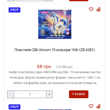
АКЦІЯ
Пластилін ZiBi Unicorn 10 кольорів 160г (ZB.6281)
68 грн
113.88 грн
Набір пластиліну серії UNICORN від ZiBi / 10 насичених чистих
кольорів, бруски прямокутної форми / маса нетто: 160 г / не
липне і не фарбує руки, не залишає кольорові плями на
поверхні
-
+
У КОШИК
АКЦІЯ