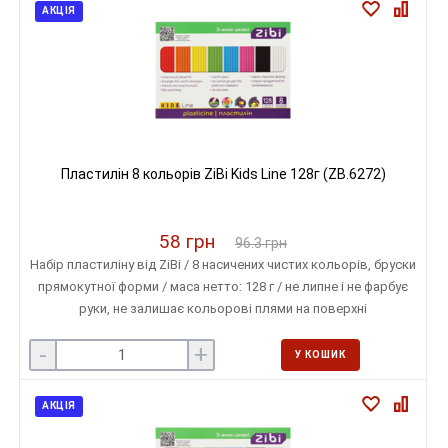
АКЦІЯ
Пластилін 8 кольорів ZiBi Kids Line 128г (ZB.6272)
58 грн
96.3 грн
Набір пластиліну від ZiBi / 8 насичених чистих кольорів, бруски
прямокутної форми / маса нетто: 128 г / не липне і не фарбує
руки, не залишає кольорові плями на поверхні
-
+
У КОШИК
АКЦІЯ