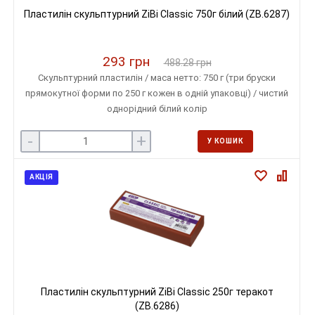
Пластилін скульптурний ZiBi Classic 750г білий (ZB.6287)
293 грн
488.28 грн
Скульптурний пластилін / маса нетто: 750 г (три бруски
прямокутної форми по 250 г кожен в одній упаковці) / чистий
однорідний білий колір
-
+
У КОШИК
АКЦІЯ
Пластилін скульптурний ZiBi Classic 250г теракот
(ZB.6286)