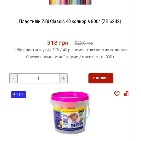
Пластилін ZiBi Classic 40 кольорів 800г (ZB.6242)
318 грн
529.8 грн
Набір пластиліну від ZiBi / 40 різноманітних чистих кольорів,
бруски прямокутної форми / маса нетто: 800 г
-
+
У КОШИК
АКЦІЯ