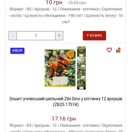
10 грн
15.59 грн
Формат - B5 / Аркушів - 12 / Лініювання - клітинка / Скріплення
- скоба / Щільність обкладинки - 190 г/м? / Щільність блоку - 55
г/м?
-
+
У КОШИК
АКЦІЯ
Зошит учнівський шкільний Zibi Dino у клітинку 12 аркушів
(ZB25.1751K)
17.16 грн
Формат - B5 / Аркушів - 12 / Лініювання - клітинка / Скріплення
- скоба / Щільність обкладинки - 190 г/м? / Щільність блоку - 55