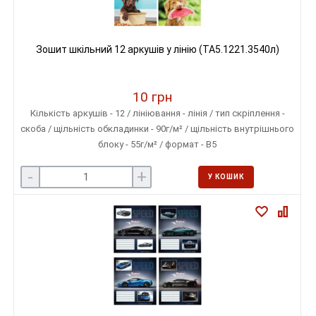
Зошит шкільний 12 аркушів у лінію (ТА5.1221.3540л)
10 грн
Кількість аркушів - 12 / лініювання - лінія / тип скріплення -
скоба / щільність обкладинки - 90г/м² / щільність внутрішнього
блоку - 55г/м² / формат - В5
-
+
У КОШИК