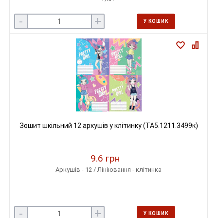
-
+
У КОШИК
Зошит шкільний 12 аркушів у клітинку (ТА5.1211.3499к)
9.6 грн
Аркушів - 12 / Лініювання - клітинка
-
+
У КОШИК