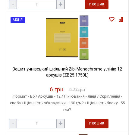
-
+
У КОШИК
АКЦІЯ
Зошит учнівський шкільний Zibi Monochrome у лінію 12
аркушів (ZB25.1750L)
6 грн
9.77 грн
Формат - B5 / Аркушів - 12 / Лініювання - лінія / Скріплення -
скоба / Щільність обкладинки - 190 г/м? / Щільність блоку - 55
г/м?
-
+
У КОШИК