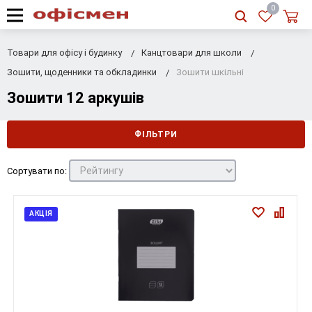
RU
|
UA
0
Товари для офісу і будинку
Канцтовари для школи
Зошити, щоденники та обкладинки
Зошити шкільні
Зошити 12 аркушів
ФІЛЬТРИ
Сортувати по:
АКЦІЯ