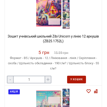
Зошит учнівський шкільний Zibi Unicorn у лінію 12 аркушів
(ZB25.1752L)
5 грн
15.59 грн
Формат - B5 / Аркушів - 12 / Лініювання - лінія / Скріплення -
скоба / Щільність обкладинки - 190 г/м? / Щільність блоку - 55
г/м?
-
+
У КОШИК
АКЦІЯ