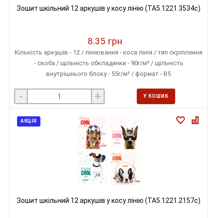
Зошит шкільний 12 аркушів у косу лінію (ТА5.1221.3534с)
8.35 грн
Кількість аркушів - 12 / лініювання - коса лінія / тип скріплення
- скоба / щільність обкладинки - 90г/м² / щільність
внутрішнього блоку - 55г/м² / формат - В5
-
+
У КОШИК
АКЦІЯ
Зошит шкільний 12 аркушів у косу лінію (ТА5.1221.2157с)