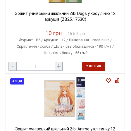
Зошит учнівський шкільний Zibi Dogs у косу лінію 12
аркушів (ZB25.1753C)
10 грн
15.59 грн
Формат - B5 / Аркушів - 12 / Лініювання - коса лінія /
Скріплення - скоба / Щільність обкладинки - 190 г/м? /
Щільність блоку - 55 г/м?
-
+
У КОШИК
АКЦІЯ
Зошит учнівський шкільний Zibi Anime у клітинку 12