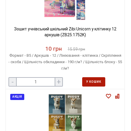
Зошит учнівський шкільний Zibi Unicorn у клітинку 12
аркушів (ZB25.1752K)
10 грн
15.59 грн
Формат - B5 / Аркушів - 12 / Лініювання - клітинка / Скріплення
- скоба / Щільність обкладинки - 190 г/м? / Щільність блоку - 55
г/м?
-
+
У КОШИК
АКЦІЯ