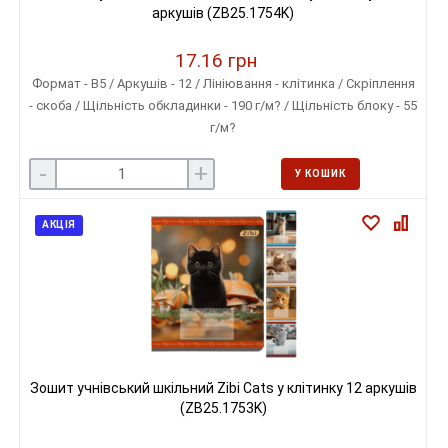
аркушів (ZB25.1754K)
17.16 грн
Формат - B5 / Аркушів - 12 / Лініювання - клітинка / Скріплення
- скоба / Щільність обкладинки - 190 г/м? / Щільність блоку - 55
г/м?
-
+
У КОШИК
АКЦІЯ
Зошит учнівський шкільний Zibi Cats у клітинку 12 аркушів
(ZB25.1753K)