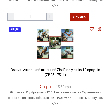
г/м?
-
+
У КОШИК
АКЦІЯ
Зошит учнівський шкільний Zibi Dino у лінію 12 аркушів
(ZB25.1751L)
5 грн
15.59 грн
Формат - B5 / Аркушів - 12 / Лініювання - лінія / Скріплення -
скоба / Щільність обкладинки - 190 г/м? / Щільність блоку - 55
г/м?