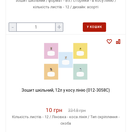
зошит шкільний / формат - В5 / сторінки - в косу лінію /
кількість листів - 12 / дизайн: асорті
-
+
У КОШИК
Зошит шкільний, 12л у косу лінію (012-3058C)
10 грн
334.8 грн
Кількість листів - 12 / Ліновка - коса лінія / Тип скріплення -
скоба