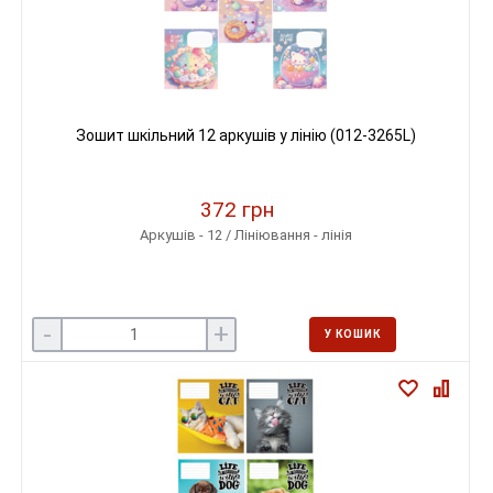
Зошит шкільний 12 аркушів у лінію (012-3265L)
372 грн
Аркушів - 12 / Лініювання - лінія
-
+
У КОШИК