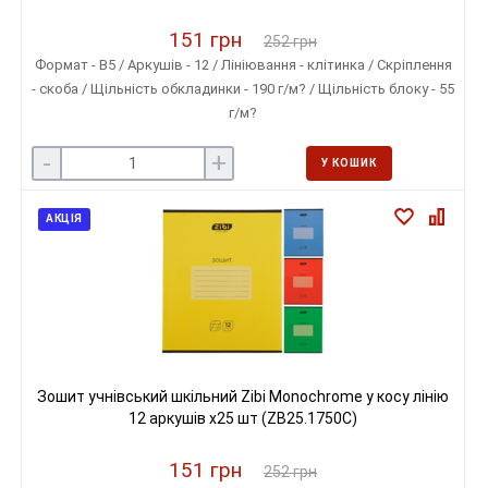
151 грн
252 грн
Формат - B5 / Аркушів - 12 / Лініювання - клітинка / Скріплення
- скоба / Щільність обкладинки - 190 г/м? / Щільність блоку - 55
г/м?
-
+
У КОШИК
АКЦІЯ
Зошит учнівський шкільний Zibi Monochrome у косу лінію
12 аркушів х25 шт (ZB25.1750C)
151 грн
252 грн