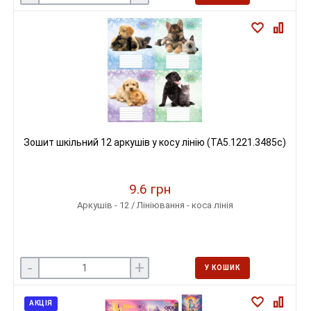
Зошит шкільний 12 аркушів у косу лінію (ТА5.1221.3485с)
9.6 грн
Аркушів - 12 / Лініювання - коса лінія
-
+
У КОШИК
АКЦІЯ